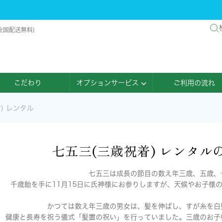
全国配送無料)
こだわり
オプションサービス
ご利用の流れ
) レンタル
七五三(三歳祝着) レンタル
七五三は成長の節目の数え年三歳、五歳、
千歳飴を手に11月15日に氏神様にお参りしますが、天候やお子様
かつては数え年三歳の男女は、髪を伸ばし、すが糸を白
健康と長寿を祝う儀式「髪置の祝い」を行っていました。三歳のお子