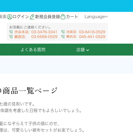
検索
ログイン
新規会員登録
カート
Language
よくある質問
店舗
の商品一覧ページ
七歳の見祝いです。
の体調を考慮した日程でもよろしいでしょう。
髪になぞらえて子供の頭にのせ、
様は、可愛らしい被布セットがお楽でしょう。