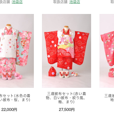
扱店舗 :
池袋店
取扱店舗 :
池袋店
取
三歳被布セット(赤い着
布セット(水色の着
三歳
物、白い被布・絞り風、
い被布・桜、まり)
地
梅、まり)
22,000円
27,500円