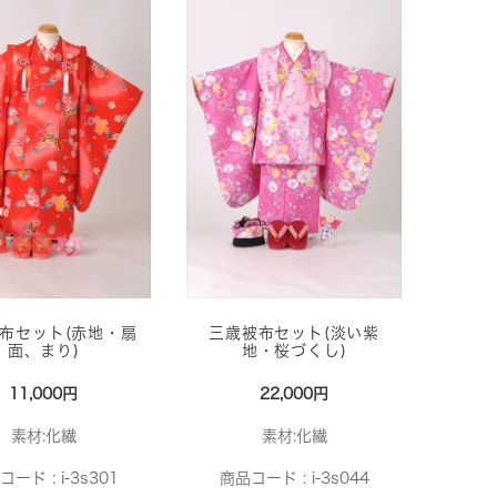
布セット(赤地・扇
三歳被布セット(淡い紫
面、まり)
地・桜づくし)
11,000円
22,000円
素材:化繊
素材:化繊
コード :
i-3s301
商品コード :
i-3s044