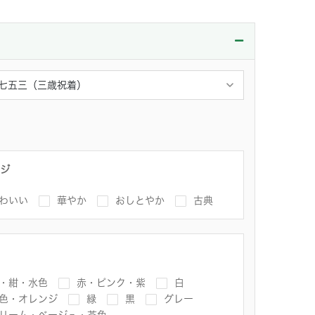
ジ
わいい
華やか
おしとやか
古典
・紺・水色
赤・ピンク・紫
白
色・オレンジ
緑
黒
グレー