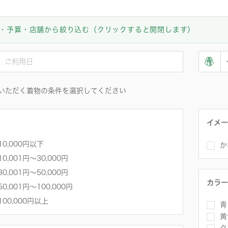
・予算・店舗から絞り込む（クリックすると開閉します）
いただく着物の条件を選択してください
イメー
10,000円以下
か
10,001円〜30,000円
30,001円～50,000円
カラー
50,001円～100,000円
100,000円以上
青
黄