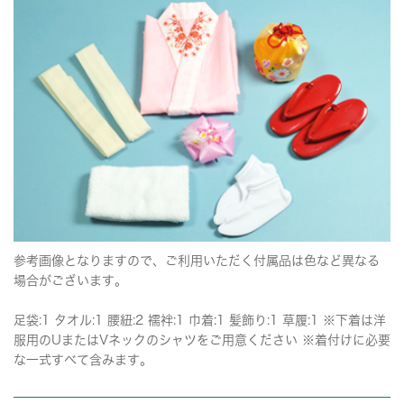
参考画像となりますので、ご利用いただく付属品は色など異なる
場合がございます。
足袋:1 タオル:1 腰紐:2 襦袢:1 巾着:1 髪飾り:1 草履:1 ※下着は洋
服用のUまたはVネックのシャツをご用意ください ※着付けに必要
な一式すべて含みます。