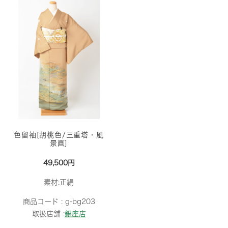
色留袖[胡桃色/三重塔・風
景画]
49,500円
素材:正絹
商品コード :
g-bg203
取扱店舗 :
銀座店