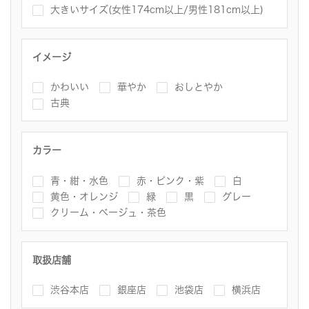
大きいサイズ(女性174cm以上/男性181cm以上)
イメージ
かわいい
華やか
おしとやか
古典
カラー
青・紺・水色
赤・ピンク・紫
白
黄色・オレンジ
緑
黒
グレー
クリーム・ベージュ・茶色
取扱店舗
渋谷本店
銀座店
池袋店
横浜店