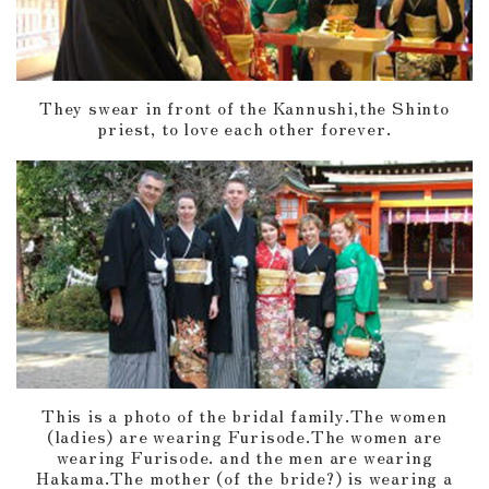
They swear in front of the Kannushi,the Shinto
priest, to love each other forever.
This is a photo of the bridal family.The women
(ladies) are wearing Furisode.The women are
wearing Furisode. and the men are wearing
Hakama.The mother (of the bride?) is wearing a