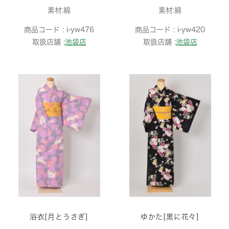
素材:綿
素材:綿
商品コード :
i-yw476
商品コード :
i-yw420
取扱店舗 :
池袋店
取扱店舗 :
池袋店
浴衣[月とうさぎ]
ゆかた[黒に花々]