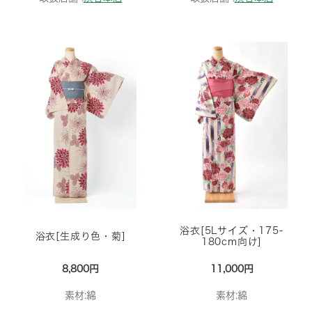
浴衣[5Lサイズ・175-
浴衣[生成り色・菊]
180cm向け]
8,800円
11,000円
素材:綿
素材:綿