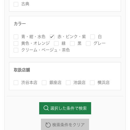
古典
カラー
青・紺・水色
赤・ピンク・紫
白
黄色・オレンジ
緑
黒
グレー
クリーム・ベージュ・茶色
取扱店舗
渋谷本店
銀座店
池袋店
横浜店
選択した条件で検索
検索条件をクリア