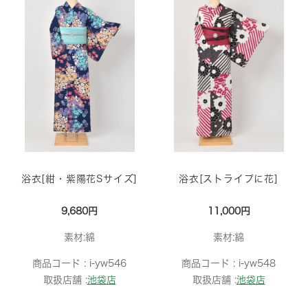
浴衣[紺・紫陽花Sサイズ]
浴衣[ストライプに花]
9,680円
11,000円
素材:綿
素材:綿
商品コード :
i-yw546
商品コード :
i-yw548
取扱店舗 :
池袋店
取扱店舗 :
池袋店