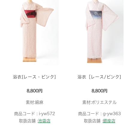
浴衣[レース・ピンク]
浴衣［レース/ピンク]
8,800円
8,800円
素材:綿麻
素材:ポリエステル
商品コード :
i-yw572
商品コード :
g-yw363
取扱店舗 :
池袋店
取扱店舗 :
銀座店