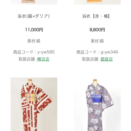
浴衣(縞×ダリア)
浴衣【赤・椿】
11,000円
8,800円
素材:綿
素材:綿
商品コード :
y-yw585
商品コード :
g-yw346
取扱店舗 :
横浜店
取扱店舗 :
銀座店