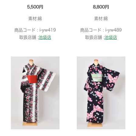
5,500円
8,800円
素材:綿
素材:綿
商品コード :
i-yw419
商品コード :
i-yw489
取扱店舗 :
池袋店
取扱店舗 :
池袋店