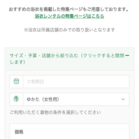
おすすめの浴衣を掲載した特集ページもご用意しております。
浴衣レンタルの特集ページはこちら
※浴衣は所属店舗のみでの取り扱いとなります
サイズ・予算・店舗から絞り込む（クリックすると開閉
します）
ご利用いただく着物の条件を選択してください
価格