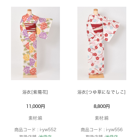
浴衣[紫陽花]
浴衣[つゆ草になでしこ]
11,000円
8,800円
素材:綿
素材:綿
商品コード :
i-yw552
商品コード :
i-yw556