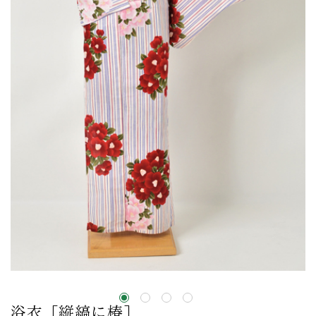
浴衣［縦縞に椿］