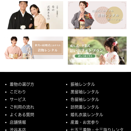
着物の選び方
振袖レンタル
こだわり
黒留袖レンタル
サービス
色留袖レンタル
ご利用の流れ
訪問着レンタル
よくある質問
婚礼衣装レンタル
店舗情報
産着・お宮参り
渋谷本店
七五三着物・十三詣りレンタ