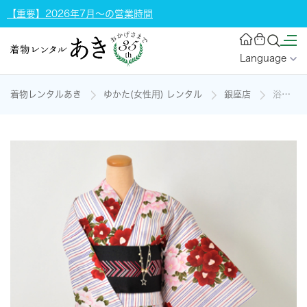
【重要】2026年7月～の営業時間
Language
着物レンタルあき
ゆかた(女性用) レンタル
銀座店
浴衣［縦縞に椿］の着物レンタル