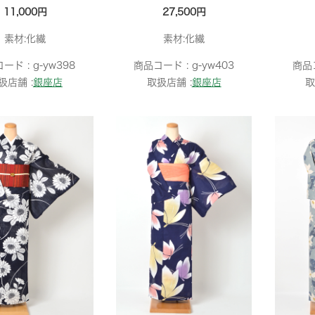
11,000円
27,500円
素材:化繊
素材:化繊
ード :
g-yw398
商品コード :
g-yw403
商品
扱店舗 :
銀座店
取扱店舗 :
銀座店
取