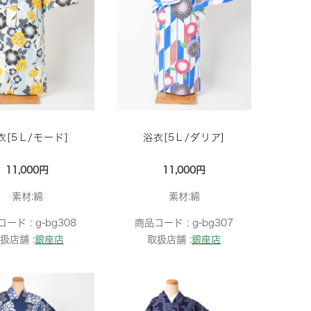
衣[5Ｌ/モード]
浴衣[5Ｌ/ダリア]
11,000円
11,000円
素材:綿
素材:綿
コード :
g-bg308
商品コード :
g-bg307
扱店舗 :
銀座店
取扱店舗 :
銀座店