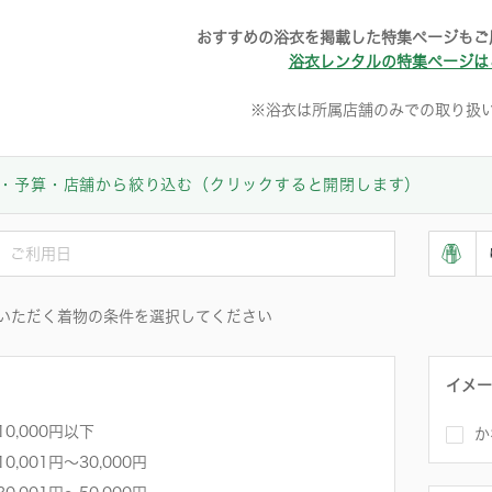
おすすめの浴衣を掲載した特集ページもご
浴衣レンタルの特集ページは
※浴衣は所属店舗のみでの取り扱
・予算・店舗から絞り込む（クリックすると開閉します）
いただく着物の条件を選択してください
イメー
10,000円以下
か
10,001円〜30,000円