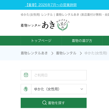
【重要】2026年7月～の営業時間
ゆかた(女性用) レンタル | 着物レンタルあき (来店着付け無料・全
トップページ
着物の選び方
着物レンタルあき
着物レンタル
ゆかた(女性用)
着物を探す