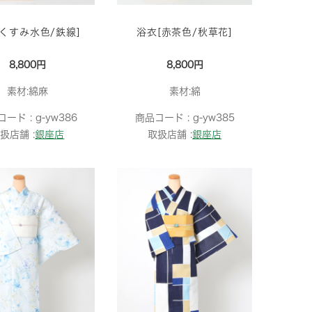
[くすみ水色/鉄線]
浴衣[赤茶色/秋草花]
8,800円
8,800円
素材:綿麻
素材:綿
コード :
g-yw386
商品コード :
g-yw385
扱店舗 :
銀座店
取扱店舗 :
銀座店