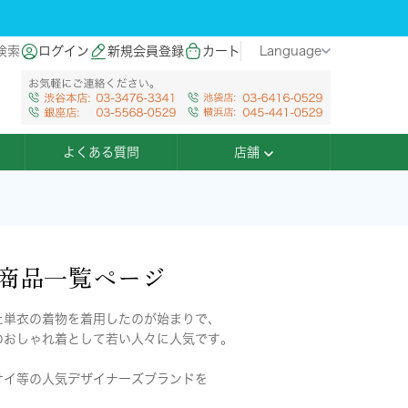
検索
ログイン
新規会員登録
カート
Language
よくある質問
店舗
の商品一覧ページ
た単衣の着物を着用したのが始まりで、
のおしゃれ着として若い人々に人気です。
サイ等の人気デザイナーズブランドを
。