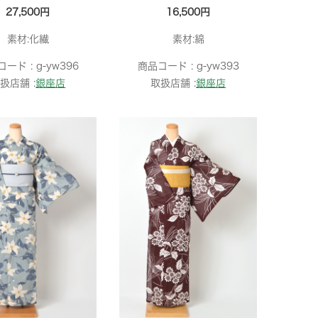
27,500円
16,500円
素材:化繊
素材:綿
コード :
g-yw396
商品コード :
g-yw393
扱店舗 :
銀座店
取扱店舗 :
銀座店