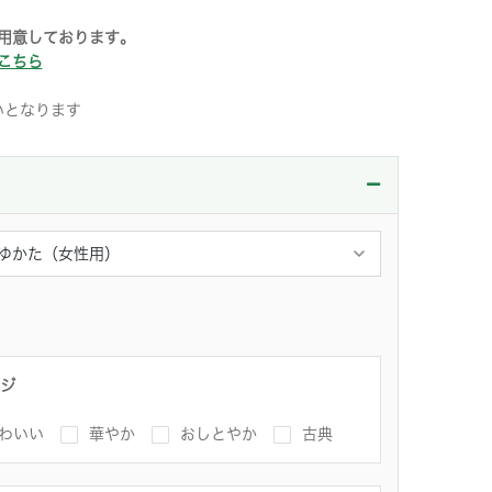
用意しております。
こちら
いとなります
ジ
わいい
華やか
おしとやか
古典