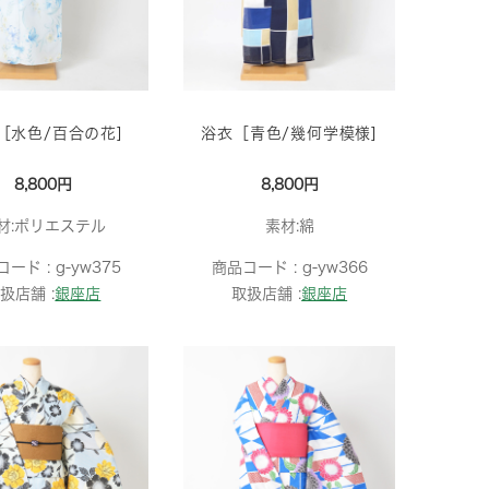
［水色/百合の花]
浴衣［青色/幾何学模様]
8,800円
8,800円
材:ポリエステル
素材:綿
コード :
g-yw375
商品コード :
g-yw366
扱店舗 :
銀座店
取扱店舗 :
銀座店