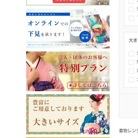
大き
着物レン