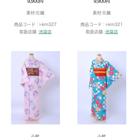
9,900円
9,900円
素材:化繊
素材:化繊
商品コード :
i-km327
商品コード :
i-km321
取扱店舗 :
池袋店
取扱店舗 :
池袋店
小紋
小紋