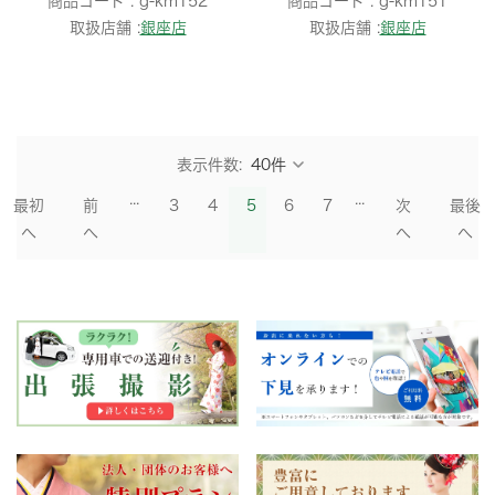
商品コード :
g-km152
商品コード :
g-km151
取扱店舗 :
銀座店
取扱店舗 :
銀座店
表示件数:
...
...
最初
前
3
4
5
6
7
次
最後
へ
へ
へ
へ