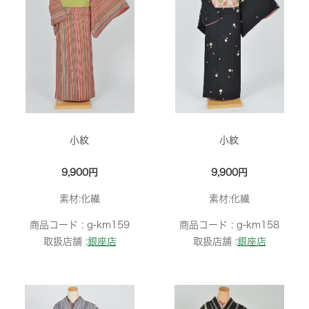
小紋
小紋
9,900円
9,900円
素材:化繊
素材:化繊
商品コード :
g-km159
商品コード :
g-km158
取扱店舗 :
銀座店
取扱店舗 :
銀座店