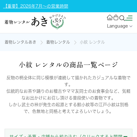
【重要】2026年7月～の営業時間
Language
着物レンタルあき
着物レンタル
小紋 レンタル
小紋 レンタルの商品一覧ページ
反物の柄全体に同じ模様が連続して描かれたカジュアルな着物で
す。
伝統的なお茶や踊りのお稽古やママ友同士のお食事会など、気軽
なお出かけにお召し頂ける普段使いの着物です。
しかし武士の裃が発生の起源とする鮫小紋等の江戸小紋は別格
で、色無地と同格と考えてよろしいでしょう。
サイズ・予算・店舗から絞り込む（クリックすると開閉