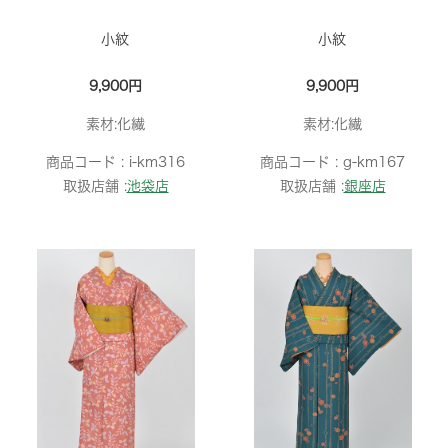
小紋
小紋
9,900円
9,900円
素材:化繊
素材:化繊
商品コード :
i-km316
商品コード :
g-km167
取扱店舗 :
池袋店
取扱店舗 :
銀座店