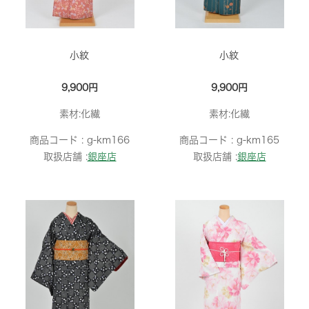
小紋
小紋
9,900円
9,900円
素材:化繊
素材:化繊
商品コード :
g-km166
商品コード :
g-km165
取扱店舗 :
銀座店
取扱店舗 :
銀座店