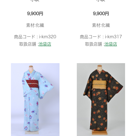
9,900円
9,900円
素材:化繊
素材:化繊
商品コード :
i-km320
商品コード :
i-km317
取扱店舗 :
池袋店
取扱店舗 :
池袋店