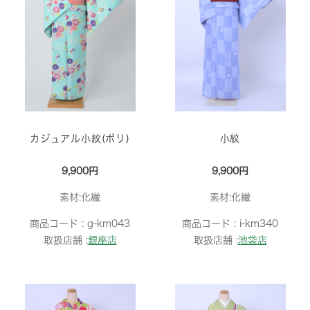
カジュアル小紋(ポリ)
小紋
9,900円
9,900円
素材:化繊
素材:化繊
商品コード :
g-km043
商品コード :
i-km340
取扱店舗 :
銀座店
取扱店舗 :
池袋店