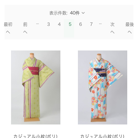
表示件数:
...
...
最初
前
3
4
5
6
7
次
最後
へ
へ
へ
へ
カジュアル小紋(ポリ)
カジュアル小紋(ポリ)