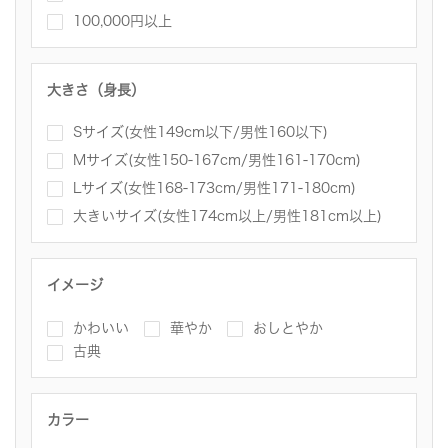
100,000円以上
大きさ（身長）
Sサイズ(女性149cm以下/男性160以下)
Mサイズ(女性150-167cm/男性161-170cm)
Lサイズ(女性168-173cm/男性171-180cm)
大きいサイズ(女性174cm以上/男性181cm以上)
イメージ
かわいい
華やか
おしとやか
古典
カラー