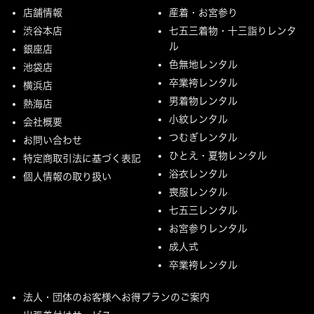
店舗情報
産着・お宮参り
渋谷本店
七五三着物・十三詣りレンタ
ル
銀座店
色無地レンタル
池袋店
卒業袴レンタル
横浜店
男着物レンタル
熱海店
小紋レンタル
会社概要
つむぎレンタル
お問い合わせ
ひとえ・夏物レンタル
特定商取引法に基づく表記
浴衣レンタル
個人情報の取り扱い
喪服レンタル
七五三レンタル
お宮参りレンタル
成人式
卒業袴レンタル
法人・団体のお客様へお得プランのご案内