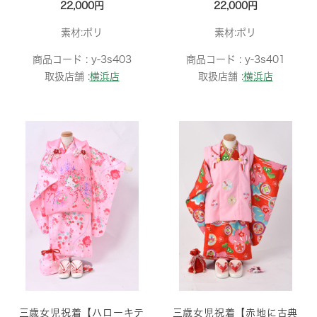
22,000円
22,000円
素材:ポリ
素材:ポリ
商品コード :
y-3s403
商品コード :
y-3s401
取扱店舗 :
横浜店
取扱店舗 :
横浜店
三歳女児祝着【ハローキテ
三歳女児祝着【赤地に古典