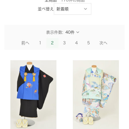
全商品
170
件
の商品
並べ替え
表示件数:
前へ
1
2
3
4
5
次へ