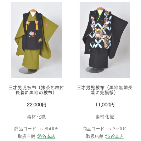
三才男児被布（抹茶色紋付
三才男児被布（黒地無地長
長着に黒地の被布）
着に兜模様）
22,000円
11,000円
素材:化繊
素材:化繊
商品コード :
s-3b005
商品コード :
s-3b004
取扱店舗 :
渋谷本店
取扱店舗 :
渋谷本店