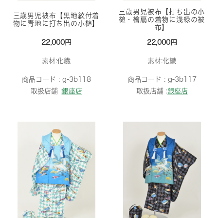
三歳男児被布【打ち出の小
三歳男児被布【黒地紋付着
槌・檜扇の着物に浅緑の被
物に青地に打ち出の小槌】
布】
22,000円
22,000円
素材:化繊
素材:化繊
商品コード :
g-3b118
商品コード :
g-3b117
取扱店舗 :
銀座店
取扱店舗 :
銀座店