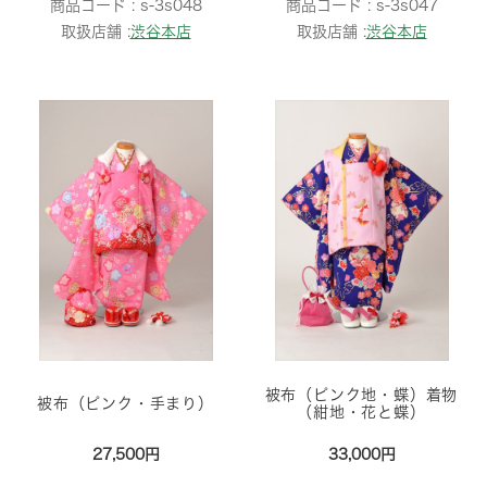
商品コード :
s-3s048
商品コード :
s-3s047
取扱店舗 :
渋谷本店
取扱店舗 :
渋谷本店
被布（ピンク地・蝶）着物
被布（ピンク・手まり）
（紺地・花と蝶）
27,500円
33,000円