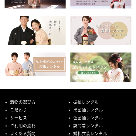
着物の選び方
振袖レンタル
こだわり
黒留袖レンタル
サービス
色留袖レンタル
ご利用の流れ
訪問着レンタル
よくある質問
婚礼衣装レンタル