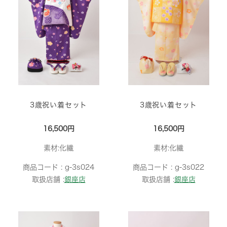
3歳祝い着セット
3歳祝い着セット
16,500円
16,500円
素材:化繊
素材:化繊
商品コード :
g-3s024
商品コード :
g-3s022
取扱店舗 :
銀座店
取扱店舗 :
銀座店