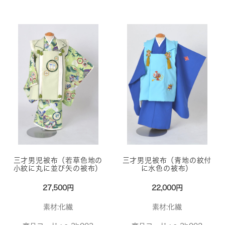
三才男児被布（若草色地の
三才男児被布（青地の紋付
小紋に丸に並び矢の被布）
に水色の被布）
27,500円
22,000円
素材:化繊
素材:化繊