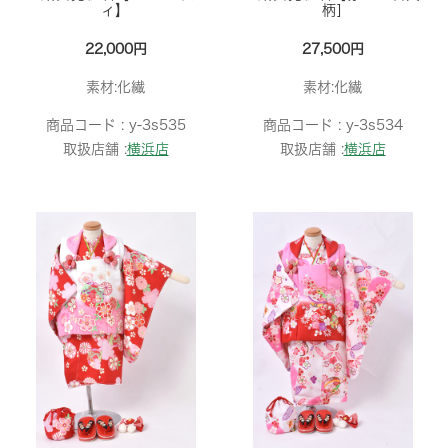
ィ】
柄]
22,000円
27,500円
素材:化繊
素材:化繊
商品コード :
y-3s535
商品コード :
y-3s534
取扱店舗 :
横浜店
取扱店舗 :
横浜店