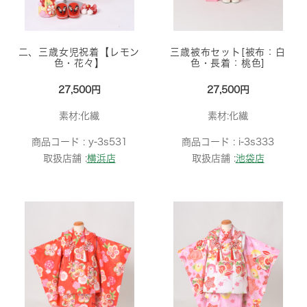
二、三歳女児祝着【レモン
三歳被布セット[被布：白
色・花々】
色・長着：桃色]
27,500円
27,500円
素材:化繊
素材:化繊
商品コード :
y-3s531
商品コード :
i-3s333
取扱店舗 :
横浜店
取扱店舗 :
池袋店