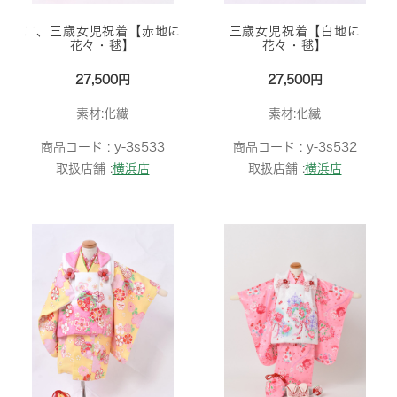
二、三歳女児祝着【赤地に
三歳女児祝着【白地に
花々・毬】
花々・毬】
27,500円
27,500円
素材:化繊
素材:化繊
商品コード :
y-3s533
商品コード :
y-3s532
取扱店舗 :
横浜店
取扱店舗 :
横浜店