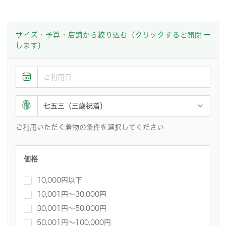
サイズ・予算・店舗から絞り込む（クリックすると開閉
します）
ご利用いただく着物の条件を選択してください
価格
10,000円以下
10,001円〜30,000円
30,001円～50,000円
50,001円～100,000円