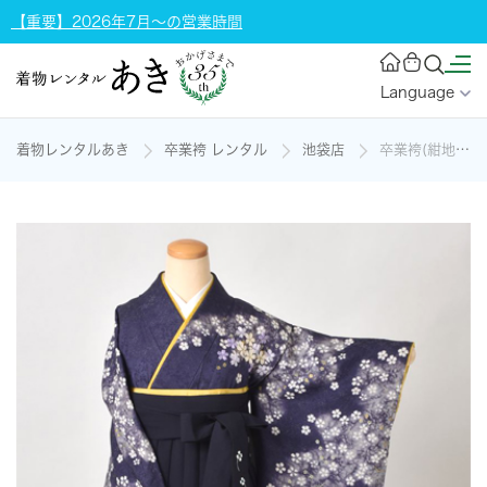
【重要】2026年7月～の営業時間
Language
着物レンタルあき
卒業袴 レンタル
池袋店
卒業袴(紺地、ラメ・さくら着物/紺地桜プリント袴)の着物レンタル