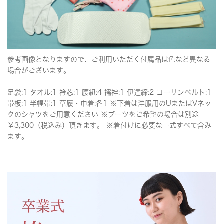
参考画像となりますので、ご利用いただく付属品は色など異なる
場合がございます。
足袋:1 タオル:1 衿芯:1 腰紐:4 襦袢:1 伊達締:2 コーリンベルト:1
帯板:1 半幅帯:1 草履・巾着:各1 ※下着は洋服用のUまたはVネッ
クのシャツをご用意ください ※ブーツをご希望の場合は別途
￥3,300（税込み）頂きます。 ※着付けに必要な一式すべて含み
ます。