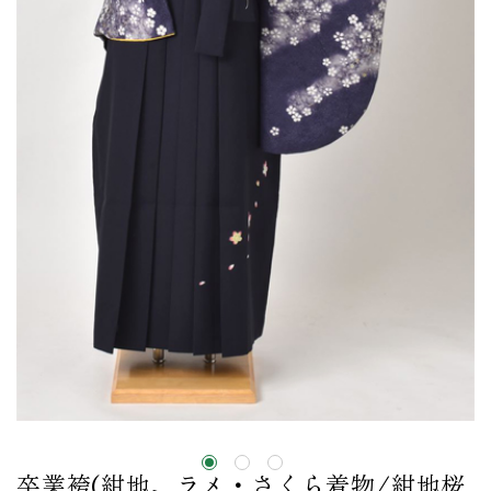
卒業袴(紺地、ラメ・さくら着物/紺地桜