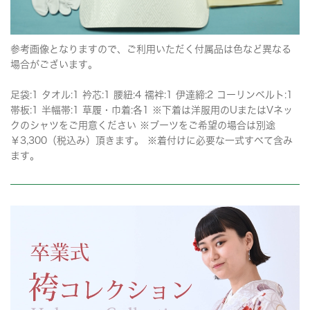
参考画像となりますので、ご利用いただく付属品は色など異なる
場合がございます。
足袋:1 タオル:1 衿芯:1 腰紐:4 襦袢:1 伊達締:2 コーリンベルト:1
帯板:1 半幅帯:1 草履・巾着:各1 ※下着は洋服用のUまたはVネッ
クのシャツをご用意ください ※ブーツをご希望の場合は別途
￥3,300（税込み）頂きます。 ※着付けに必要な一式すべて含み
ます。