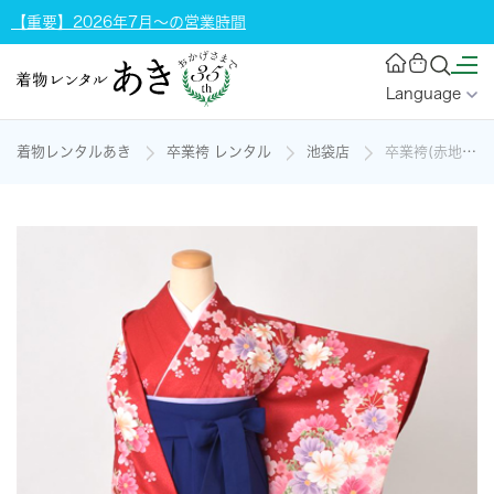
【重要】2026年7月～の営業時間
Language
着物レンタルあき
卒業袴 レンタル
池袋店
卒業袴(赤地・花々着物/紺無地袴)の着物レンタル