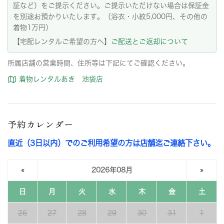
証など）をご提示ください。ご提示いただけない場合は保証金
を別途お預かりいたします。（浴衣・小紋5,000円、その他の
着物1万円）
【宅配レンタルご希望の方へ】
ご配送とご返却について
所属店舗の営業時間、住所等は下記にてご確認ください。
着物レンタルあき 池袋店
予約カレンダー
直近（3日以内）でのご利用希望の方は店舗迄ご連絡下さい。
«
2026年08月
»
日
月
火
水
木
金
土
26
27
28
29
30
31
1