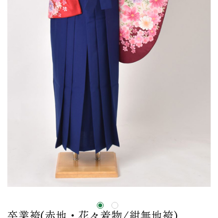
卒業袴(赤地・花々着物/紺無地袴)