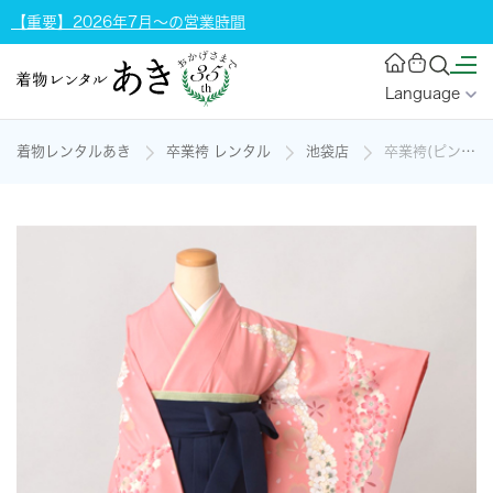
【重要】2026年7月～の営業時間
Language
着物レンタルあき
卒業袴 レンタル
池袋店
卒業袴(ピンク地・桜づくし着物/紺無地袴)の着物レンタル