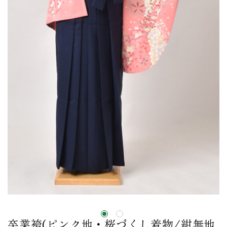
卒業袴(ピンク地・桜づくし着物/紺無地