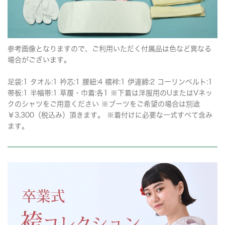
参考画像となりますので、ご利用いただく付属品は色など異なる
場合がございます。
足袋:1 タオル:1 衿芯:1 腰紐:4 襦袢:1 伊達締:2 コーリンベルト:1
帯板:1 半幅帯:1 草履・巾着:各1 ※下着は洋服用のUまたはVネッ
クのシャツをご用意ください ※ブーツをご希望の場合は別途
￥3,300（税込み）頂きます。 ※着付けに必要な一式すべて含み
ます。