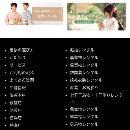
着物の選び方
振袖レンタル
こだわり
黒留袖レンタル
サービス
色留袖レンタル
ご利用の流れ
訪問着レンタル
よくある質問
婚礼衣装レンタル
店舗情報
産着・お宮参り
渋谷本店
七五三着物・十三詣りレンタ
ル
銀座店
色無地レンタル
池袋店
卒業袴レンタル
横浜店
男着物レンタル
熱海店