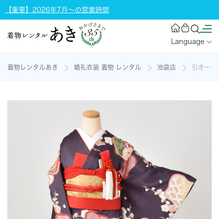
【重要】2026年7月～の営業時間
Language
着物レンタルあき
婚礼衣装 着物 レンタル
池袋店
引き着 (小豆色地・松と梅)の着物レンタル