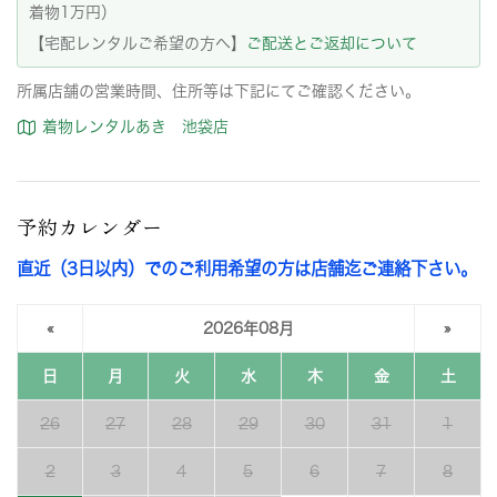
着物1万円）
【宅配レンタルご希望の方へ】
ご配送とご返却について
所属店舗の営業時間、住所等は下記にてご確認ください。
着物レンタルあき 池袋店
予約カレンダー
直近（3日以内）でのご利用希望の方は店舗迄ご連絡下さい。
«
2026年08月
»
日
月
火
水
木
金
土
26
27
28
29
30
31
1
2
3
4
5
6
7
8