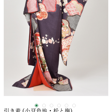
引き着 (小豆色地・松と梅)