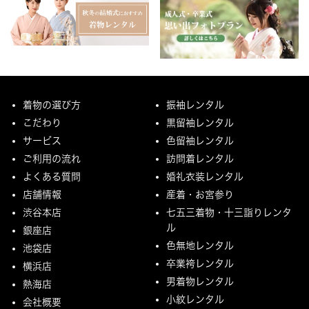
着物の選び方
振袖レンタル
こだわり
黒留袖レンタル
サービス
色留袖レンタル
ご利用の流れ
訪問着レンタル
よくある質問
婚礼衣装レンタル
店舗情報
産着・お宮参り
渋谷本店
七五三着物・十三詣りレンタ
ル
銀座店
色無地レンタル
池袋店
卒業袴レンタル
横浜店
男着物レンタル
熱海店
小紋レンタル
会社概要