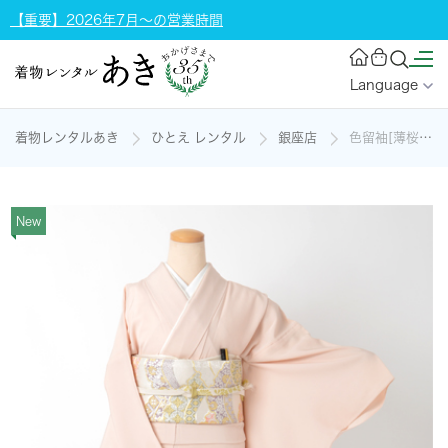
【重要】2026年7月～の営業時間
Language
着物レンタルあき
ひとえ レンタル
銀座店
色留袖[薄桜色・扇に草花]の着物レンタル
New