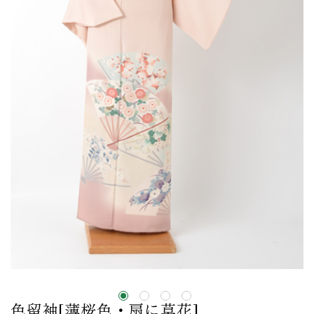
色留袖[薄桜色・扇に草花]