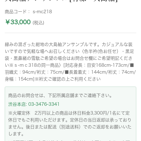
商品コード：
s-mc218
￥33,000
(税込)
緑みの混ざった紺地の大島紬アンサンブルです。カジュアルな装
いですので気軽な場へお召しください〈色半衿(色お任せ）・黒足
袋・黒鼻緒の雪駄ご希望の場合はお問合せ欄にご希望明記くださ
い※ｓ-ｍｃ318の同一商品〉[対応身長：目安168cm-173cm/■
羽織丈：94cm/裄丈：75cm/■長着着丈：144cm/裄丈：74cm/
身幅：154cm]※裄丈ご確認の上ご利用ください
商品のお問合せは、下記所属店舗までご連絡下さい。
渋谷本店: 03-3476-3341
※火曜定休 2万円以上の商品は休日料金3,300円/1名にて定
休日でもご利用いただけます。定休日の当日返却は承っており
ません。後日または配送（別途送料）でのご返却をお願いいた
します。