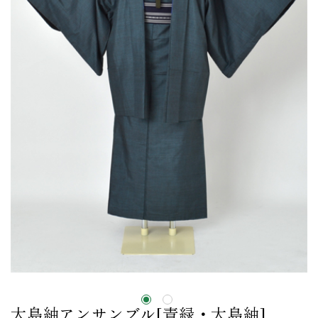
大島紬アンサンブル[青緑・大島紬]