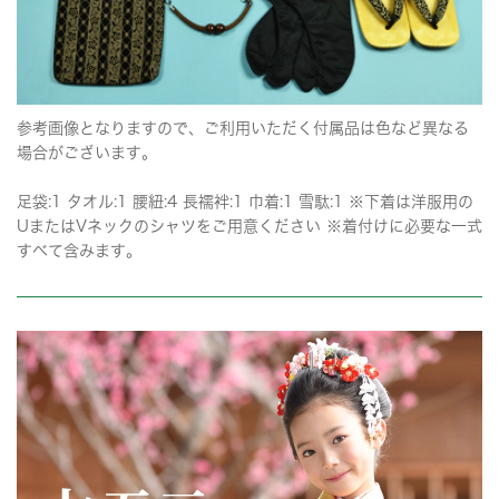
参考画像となりますので、ご利用いただく付属品は色など異なる
場合がございます。
足袋:1 タオル:1 腰紐:4 長襦袢:1 巾着:1 雪駄:1 ※下着は洋服用の
UまたはVネックのシャツをご用意ください ※着付けに必要な一式
すべて含みます。