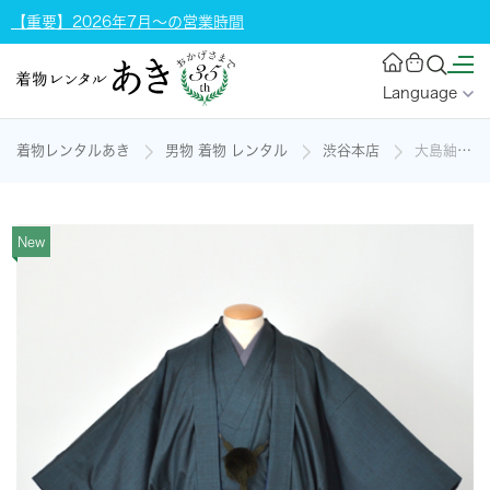
【重要】2026年7月～の営業時間
Language
着物レンタルあき
男物 着物 レンタル
渋谷本店
大島紬アンサンブル[青緑・大島紬]の着物レンタル
New