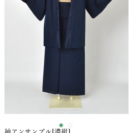
紬アンサンブル[濃紺]