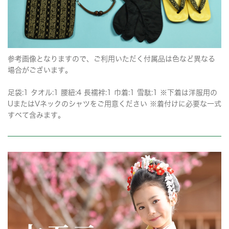
参考画像となりますので、ご利用いただく付属品は色など異なる
場合がございます。
足袋:1 タオル:1 腰紐:4 長襦袢:1 巾着:1 雪駄:1 ※下着は洋服用の
UまたはVネックのシャツをご用意ください ※着付けに必要な一式
すべて含みます。