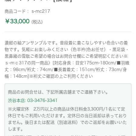
商品コード：
s-mc217
￥33,000
(税込)
濃紺の紬アンサンブルです。普段着に着こなしやすい色合いの着
物です。気軽にお楽しみください〈色半衿(色お任せ）・黒足袋・
黒鼻緒の雪駄ご希望の場合はお問合せ欄にご希望明記ください※
ｓ-ｍｃ317の同一商品〉[対応身長：目安175cm-180cm/■羽織
丈：98cm/裄丈：74cm/■長着着丈：151cm/裄丈：73cm/身
幅：148cm]※裄丈ご確認の上ご利用ください
商品のお問合せは、下記所属店舗までご連絡下さい。
渋谷本店: 03-3476-3341
※火曜定休 2万円以上の商品は休日料金3,300円/1名にて定
休日でもご利用いただけます。定休日の当日返却は承っており
ません。後日または配送（別途送料）でのご返却をお願いいた
します。