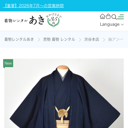
【重要】2026年7月～の営業時間
Language
着物レンタルあき
男物 着物 レンタル
渋谷本店
紬アンサンブル[濃紺]の着物レンタル
New