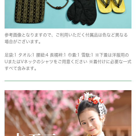
参考画像となりますので、ご利用いただく付属品は色など異なる
場合がございます。
足袋:1 タオル:1 腰紐:4 長襦袢:1 巾着:1 雪駄:1 ※下着は洋服用の
UまたはVネックのシャツをご用意ください ※着付けに必要な一式
すべて含みます。