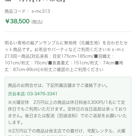
商品コード：
s-mc313
￥38,500
(税込)
明るい青地の紬アンサンブルに無地袴（化繊生地）を合わせたセ
ット商品です。お茶会やパーティなどご利用ください※ｓ-ｍｃ
213同一商品[対応身長：目安175cm-185cm/■羽織丈：
101cm/裄丈：76cm/■長着着丈：151cm/裄丈：74cm■袴
丈：87cm-99cm]※裄丈ご確認の上ご利用ください
商品のお問合せは、下記所属店舗までご連絡下さい。
渋谷本店: 03-3476-3341
※火曜定休 2万円以上の商品は休日料金3,300円/1名にて定
休日でもご利用いただけます。定休日の当日返却は承っており
ません。後日または配送（別途送料）でのご返却をお願いいた
します。
※2万円以下の商品は他支店での着付け、宅配レンタル、火曜