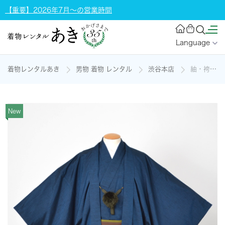
【重要】2026年7月～の営業時間
Language
着物レンタルあき
男物 着物 レンタル
渋谷本店
紬・袴付[青×茶色]の着物レンタル
New