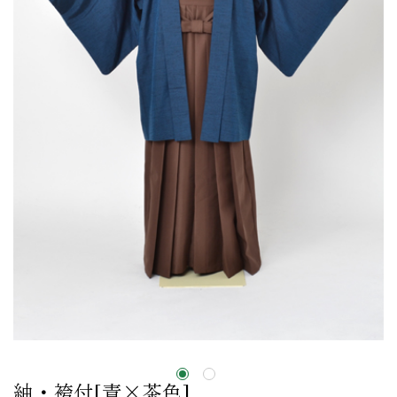
紬・袴付[青×茶色]