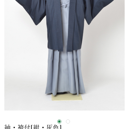
紬・袴付[紺・灰色]