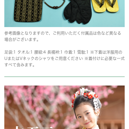
参考画像となりますので、ご利用いただく付属品は色など異なる
場合がございます。
足袋:1 タオル:1 腰紐:4 長襦袢:1 巾着:1 雪駄:1 ※下着は洋服用の
UまたはVネックのシャツをご用意ください ※着付けに必要な一式
すべて含みます。