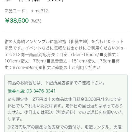
商品コード：
s-mc312
￥38,500
(税込)
紺の大島紬アンサンブルに無地袴（化繊生地）を合わせたセット
商品です。イベントなどに気軽なお出かけにご利用ください※ｓ-
ｍｃ212同一商品[対応身長：目安175cm-185cm/■羽織丈：
101cm/裄丈：76cm/■長着着丈：151cm/裄丈：75cm■袴
丈：87cm-99cm]※裄丈ご確認の上ご利用ください
商品のお問合せは、下記所属店舗までご連絡下さい。
渋谷本店: 03-3476-3341
※火曜定休 2万円以上の商品は休日料金3,300円/1名にて定
休日でもご利用いただけます。定休日の当日返却は承っており
ません。後日または配送（別途送料）でのご返却をお願いいた
します。
※2万円以下の商品は他支店での着付け、宅配レンタル、火曜