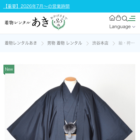
【重要】2026年7月～の営業時間
Language
着物レンタルあき
男物 着物 レンタル
渋谷本店
紬・袴付[紺・灰色]の着物レンタル
New