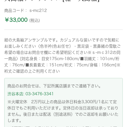
商品コード：
s-mc212
￥33,000
(税込)
紺の大島紬アンサンブルです。カジュアルな装いですので気軽に
お楽しみください〈色半衿(色お任せ）・黒足袋・黒鼻緒の雪駄ご
希望の場合はお問合せ欄にご希望明記ください※ｓ-ｍｃ312の同
一商品〉[対応身長：目安175cm-180cm/■羽織丈：101cm/裄
丈：76cm/■長着着丈：151cm/裄丈：75cm/身幅：156cm]※
裄丈ご確認の上ご利用ください
商品のお問合せは、下記所属店舗までご連絡下さい。
渋谷本店: 03-3476-3341
※火曜定休 2万円以上の商品は休日料金3,300円/1名にて定
休日でもご利用いただけます。定休日の当日返却は承っており
ません。後日または配送（別途送料）でのご返却をお願いいた
します。