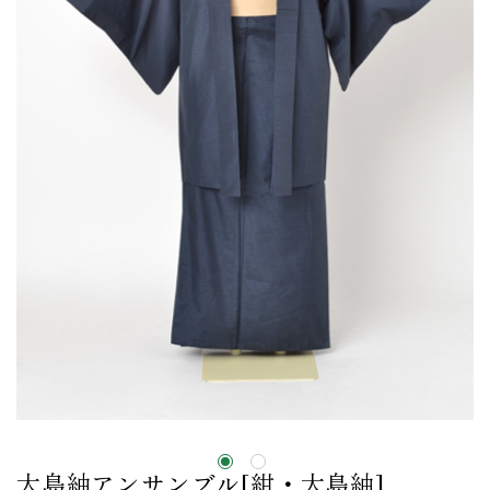
大島紬アンサンブル[紺・大島紬]