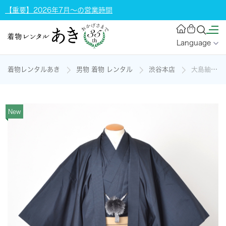
【重要】2026年7月～の営業時間
Language
着物レンタルあき
男物 着物 レンタル
渋谷本店
大島紬アンサンブル[紺・大島紬]の着物レンタル
New