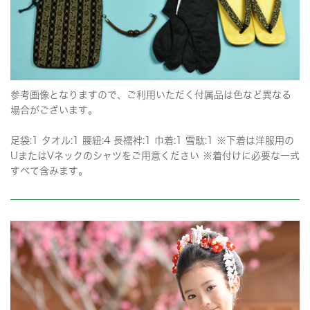
参考画像となりますので、ご利用いただく付属品は色など異なる
場合がございます。
足袋:1 タオル:1 腰紐:4 長襦袢:1 巾着:1 雪駄:1 ※下着は洋服用の
UまたはVネックのシャツをご用意ください ※着付けに必要な一式
すべて含みます。