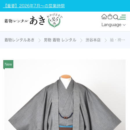
【重要】2026年7月～の営業時間
Language
着物レンタルあき
男物 着物 レンタル
渋谷本店
紬・袴付[灰色×茶]の着物レンタル
New