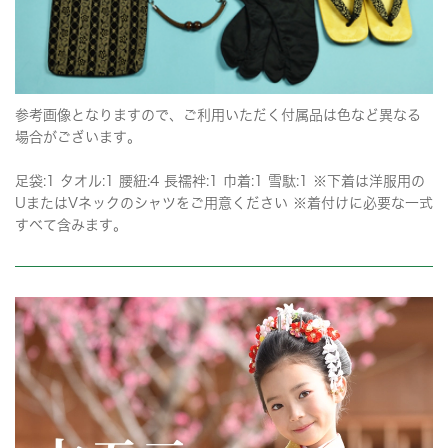
参考画像となりますので、ご利用いただく付属品は色など異なる
場合がございます。
足袋:1 タオル:1 腰紐:4 長襦袢:1 巾着:1 雪駄:1 ※下着は洋服用の
UまたはVネックのシャツをご用意ください ※着付けに必要な一式
すべて含みます。