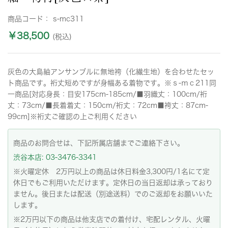
商品コード：
s-mc311
￥38,500
(税込)
灰色の大島紬アンサンブルに無地袴（化繊生地）を合わせたセッ
ト商品です。裄丈短めですが身幅ある着物です。※ｓ-ｍｃ211同
一商品[対応身長：目安175cm-185cm/■羽織丈：100cm/裄
丈：73cm/■長着着丈：150cm/裄丈：72cm■袴丈：87cm-
99cm]※裄丈ご確認の上ご利用ください
商品のお問合せは、下記所属店舗までご連絡下さい。
渋谷本店: 03-3476-3341
※火曜定休 2万円以上の商品は休日料金3,300円/1名にて定
休日でもご利用いただけます。定休日の当日返却は承っており
ません。後日または配送（別途送料）でのご返却をお願いいた
します。
※2万円以下の商品は他支店での着付け、宅配レンタル、火曜