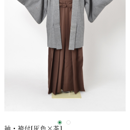
紬・袴付[灰色×茶]