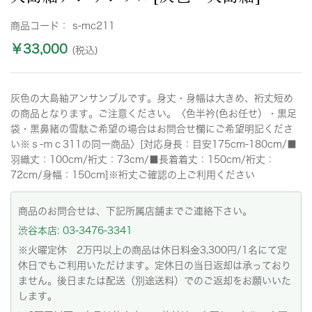
商品コード：
s-mc211
￥33,000
(税込)
灰色の大島紬アンサンブルです。身丈・身幅は大きめ、裄丈短め
の商品となります。ご注意ください。〈色半衿(色お任せ）・黒足
袋・黒鼻緒の雪駄ご希望の場合はお問合せ欄にご希望明記くださ
い※ｓ-ｍｃ311の同一商品〉[対応身長：目安175cm-180cm/■
羽織丈：100cm/裄丈：73cm/■長着着丈：150cm/裄丈：
72cm/身幅：150cm]※裄丈ご確認の上ご利用ください
商品のお問合せは、下記所属店舗までご連絡下さい。
渋谷本店: 03-3476-3341
※火曜定休 2万円以上の商品は休日料金3,300円/1名にて定
休日でもご利用いただけます。定休日の当日返却は承っており
ません。後日または配送（別途送料）でのご返却をお願いいた
します。