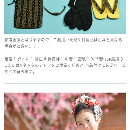
参考画像となりますので、ご利用いただく付属品は色など異なる
場合がございます。
足袋:1 タオル:1 腰紐:4 長襦袢:1 巾着:1 雪駄:1 ※下着は洋服用の
UまたはVネックのシャツをご用意ください ※着付けに必要な一式
すべて含みます。