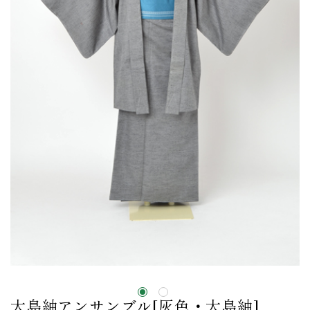
大島紬アンサンブル[灰色・大島紬]