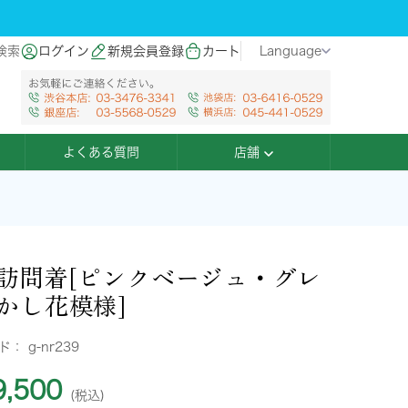
検索
ログイン
新規会員登録
カート
Language
よくある質問
店舗
訪問着[ピンクベージュ・グレ
かし花模様]
ード：
g-nr239
,500
(税込)