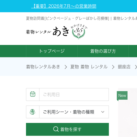
【重要】2026年7月～の営業時間
夏物訪問着[ピンクベージュ・グレーぼかし花模様] | 着物レンタル
トップページ
着物の選び方
着物レンタルあき
夏物 着物 レンタル
銀座店
New
着物を探す