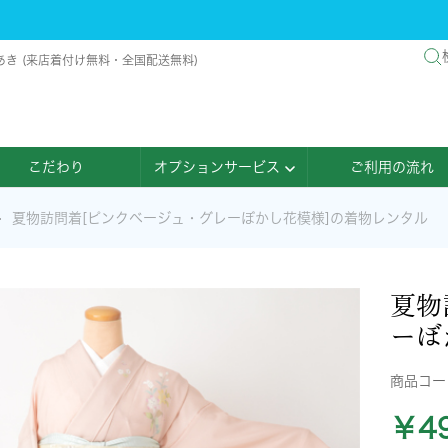
あき (来店着付け無料・全国配送無料)
こだわり
オプションサービス
ご利用の流れ
夏物訪問着[ピンクベージュ・グレーぼかし花模様]の着物レンタル
夏物
ーぼ
商品コ
￥49