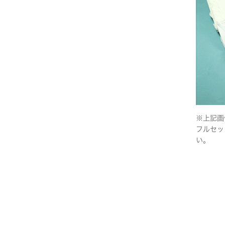
※上記画
フルセッ
い。