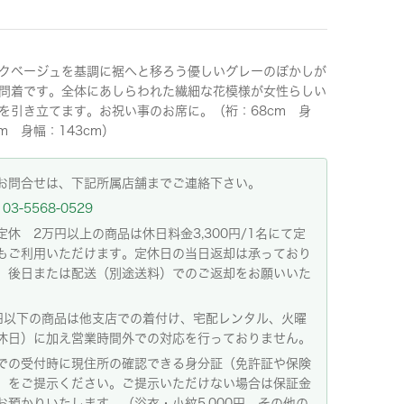
クベージュを基調に裾へと移ろう優しいグレーのぼかしが
問着です。全体にあしらわれた繊細な花模様が女性らしい
を引き立てます。お祝い事のお席に。（裄：68cm 身
m 身幅：143cm）
お問合せは、下記所属店舗までご連絡下さい。
03-5568-0529
定休 2万円以上の商品は休日料金3,300円/1名にて定
もご利用いただけます。定休日の当日返却は承っており
。後日または配送（別途送料）でのご返却をお願いいた
。
円以下の商品は他支店での着付け、宅配レンタル、火曜
休日）に加え営業時間外での対応を行っておりません。
での受付時に現住所の確認できる身分証（免許証や保険
）をご提示ください。ご提示いただけない場合は保証金
お預かりいたします。（浴衣・小紋5,000円、その他の