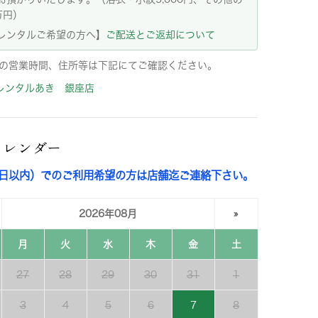
万円）
レンタルご希望の方へ】
ご配送とご返却について
の営業時間、住所等は下記にてご確認ください。
レンタルあき 銀座店
カレンダー
3日以内）でのご利用希望の方は店舗迄ご連絡下さい。
2026年08月
»
月
火
水
木
金
土
27
28
29
30
31
1
3
4
5
6
7
8