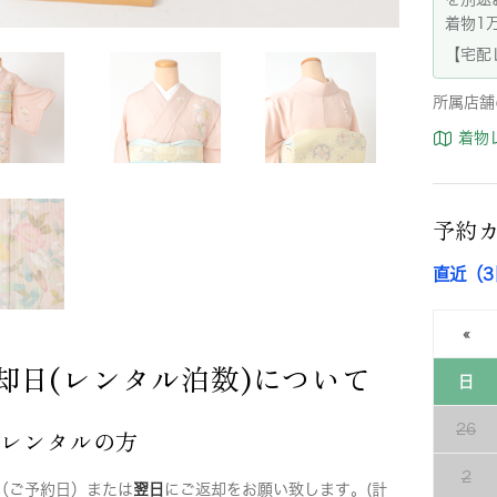
着物1
【宅配
所属店舗
着物
予約
直近（
«
却日(レンタル泊数)について
日
26
店レンタルの方
2
（ご予約日）または
翌日
にご返却をお願い致します。(計