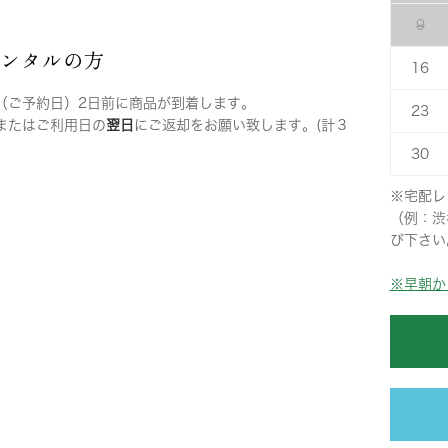
9
レンタルの方
16
（ご予約日）2日前に商品が到着します。
23
またはご利用日の
翌日
にご返却をお願い致します。(計３
30
※宅配レ
（例：渋
び下さい
※早朝か