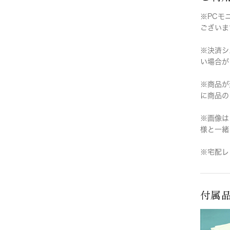
※PCモ
ございま
※決済シ
い場合が
※商品が
に商品の
※画像は
様と一緒
※宅配レ
付属