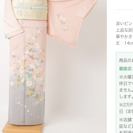
淡いピン
上品な訪
華やかさ
丈：14c
商品の
銀座店: 
※火曜
休日で
ません
します
※2万
日（定
※店舗
証など
を別途