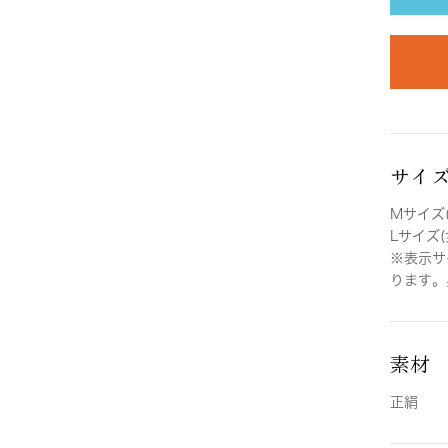
サイ
Mサイズ(
Lサイズ(
※表示サ
ります。
素材
正絹