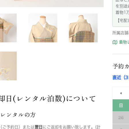
を別途
着物1
【宅配
所属店舗
着物
予約
直近（
«
却日(レンタル泊数)について
日
店レンタルの方
26
（ご予約日）または
翌日
にご返却をお願い致します。(計