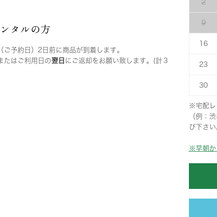
2
9
レンタルの方
16
（ご予約日）2日前に商品が到着します。
またはご利用日の
翌日
にご返却をお願い致します。(計３
23
30
※宅配レ
（例：渋
び下さい
※早朝か