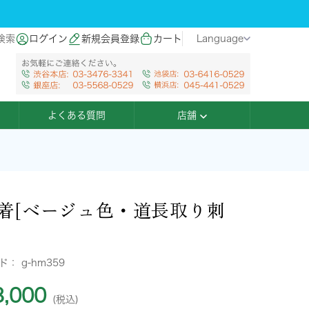
検索
ログイン
新規会員登録
カート
Language
よくある質問
店舗
着[ベージュ色・道長取り刺
ード：
g-hm359
,000
(税込)