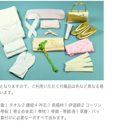
となりますので、ご利用いただく付属品は色など異なる場
います。
下着:1 タオル:2 腰紐:4 衿芯:1 長襦袢:1 伊達締:2 コーリン
 帯板:1 帯止め金具:1 帯枕:1 帯揚・帯締:各1 草履・バッ
 ※着付けに必要な一式すべて含みます。