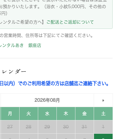
お預かりいたします。（浴衣・小紋5,000円、その他の
万円）
レンタルご希望の方へ】
ご配送とご返却について
の営業時間、住所等は下記にてご確認ください。
レンタルあき 銀座店
カレンダー
3日以内）でのご利用希望の方は店舗迄ご連絡下さい。
2026年08月
»
月
火
水
木
金
土
27
28
29
30
31
1