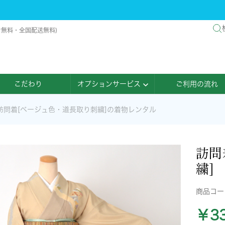
け無料・全国配送無料)
こだわり
オプションサービス
ご利用の流れ
訪問着[ベージュ色・道長取り刺繍]の着物レンタル
訪問
繍]
商品コ
￥33