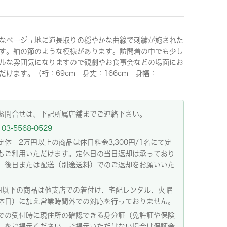
なベージュ地に道長取りの穏やかな曲線で刺繍が施された
す。紬の節のような模様があります。訪問着の中でも少し
ルな雰囲気になりますので観劇やお食事会などの場面にお
だけます。（裄：69cm 身丈：166cm 身幅：
）
お問合せは、下記所属店舗までご連絡下さい。
03-5568-0529
定休 2万円以上の商品は休日料金3,300円/1名にて定
もご利用いただけます。定休日の当日返却は承っており
。後日または配送（別途送料）でのご返却をお願いいた
。
円以下の商品は他支店での着付け、宅配レンタル、火曜
休日）に加え営業時間外での対応を行っておりません。
での受付時に現住所の確認できる身分証（免許証や保険
）をご提示ください。ご提示いただけない場合は保証金