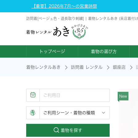
【重要】2026年7月～の営業時間
訪問着[ベージュ色・道長取り刺繍] | 着物レンタルあき (来店着付
トップページ
着物の選び方
着物レンタルあき
訪問着 レンタル
銀座店
New
着物を探す