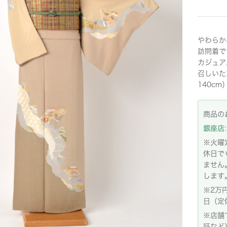
やわらか
訪問着で
カジュア
召しいた
140cm
商品の
銀座店: 
※火曜
休日で
ません
します
※2万
日（定
※店舗
証など