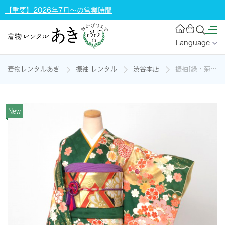
【重要】2026年7月～の営業時間
Language
着物レンタルあき
振袖 レンタル
渋谷本店
振袖[緑・菊・毬]の着物レンタル
New