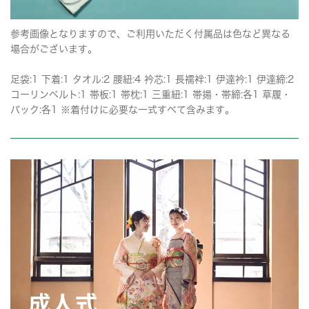
参考画像となりますので、ご利用いただく付属品は色など異なる
場合がございます。
足袋:1 下着:1 タオル:2 腰紐:4 衿芯:1 長襦袢:1 伊達衿:1 伊達締:2
コーリンベルト:1 帯板:1 帯枕:1 三重紐:1 帯揚・帯締:各1 草履・
バック:各1 ※着付けに必要な一式すべて含みます。