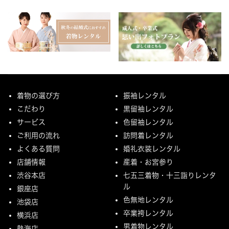
着物の選び方
振袖レンタル
こだわり
黒留袖レンタル
サービス
色留袖レンタル
ご利用の流れ
訪問着レンタル
よくある質問
婚礼衣装レンタル
店舗情報
産着・お宮参り
渋谷本店
七五三着物・十三詣りレンタ
ル
銀座店
色無地レンタル
池袋店
卒業袴レンタル
横浜店
男着物レンタル
熱海店