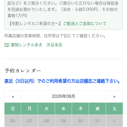
証など）をご提示ください。ご提示いただけない場合は保証金
を別途お預かりいたします。（浴衣・小紋5,000円、その他の
着物1万円）
【宅配レンタルご希望の方へ】
ご配送とご返却について
所属店舗の営業時間、住所等は下記にてご確認ください。
着物レンタルあき 渋谷本店
予約カレンダー
直近（3日以内）でのご利用希望の方は店舗迄ご連絡下さい。
«
2026年08月
»
日
月
火
水
木
金
土
26
27
28
29
30
31
1