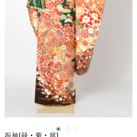
振袖[緑・菊・毬]