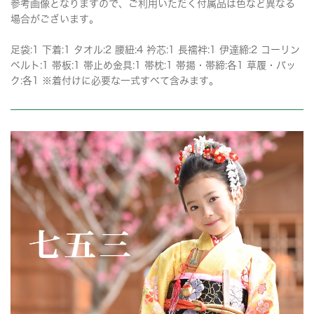
参考画像となりますので、ご利用いただく付属品は色など異なる
場合がございます。
足袋:1 下着:1 タオル:2 腰紐:4 衿芯:1 長襦袢:1 伊達締:2 コーリン
ベルト:1 帯板:1 帯止め金具:1 帯枕:1 帯揚・帯締:各1 草履・バッ
ク:各1 ※着付けに必要な一式すべて含みます。