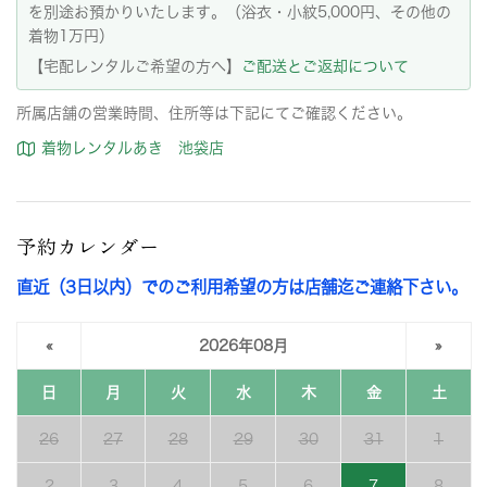
を別途お預かりいたします。（浴衣・小紋5,000円、その他の
着物1万円）
【宅配レンタルご希望の方へ】
ご配送とご返却について
所属店舗の営業時間、住所等は下記にてご確認ください。
着物レンタルあき 池袋店
予約カレンダー
直近（3日以内）でのご利用希望の方は店舗迄ご連絡下さい。
«
2026年08月
»
日
月
火
水
木
金
土
26
27
28
29
30
31
1
2
3
4
5
6
7
8