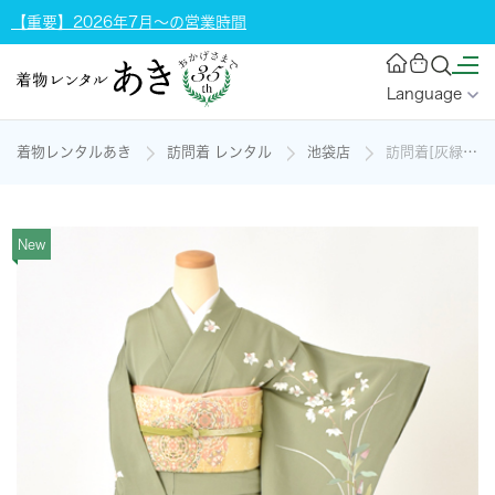
【重要】2026年7月～の営業時間
Language
着物レンタルあき
訪問着 レンタル
池袋店
訪問着[灰緑・草花文様]の着物レンタル
New