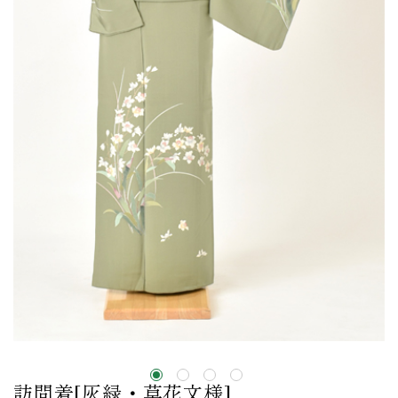
訪問着[灰緑・草花文様]