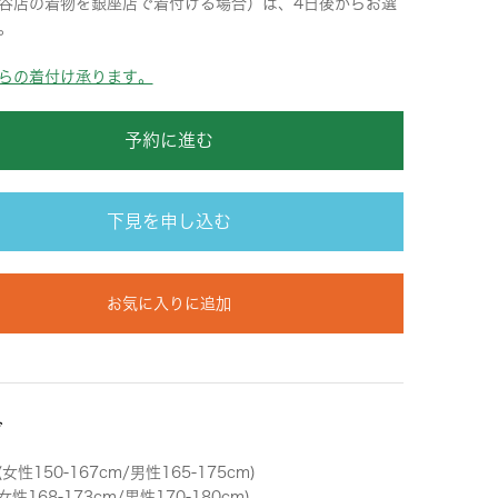
谷店の着物を銀座店で着付ける場合）は、4日後からお選
。
らの着付け承ります。
予約に進む
下見を申し込む
お気に入りに追加
ズ
女性150-167cm/男性165-175cm)
女性168-173cm/男性170-180cm)