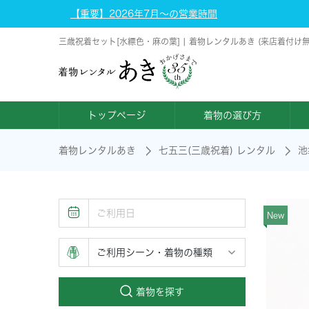
【重要】2026年7月～の営業時間
三歳祝着セット[水縹色・麻の葉] | 着物レンタルあき (来店着付け
トップページ
着物の選び方
着物レンタルあき
七五三(三歳祝着) レンタル
池
New
着物を探す