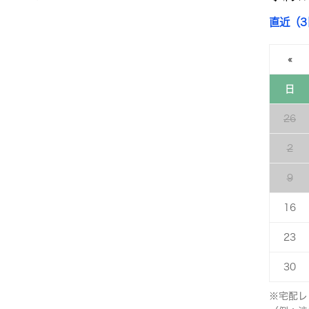
直近（
«
日
26
2
9
16
23
30
※宅配レ