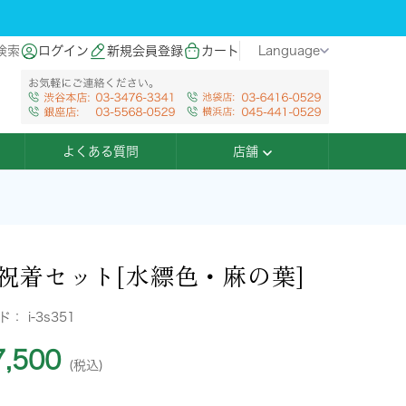
検索
ログイン
新規会員登録
カート
Language
よくある質問
店舗
祝着セット[水縹色・麻の葉]
ード：
i-3s351
,500
(税込)