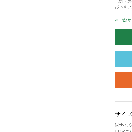
（例：渋
び下さい
※早朝か
サイ
Mサイズ(
Lサイズ(