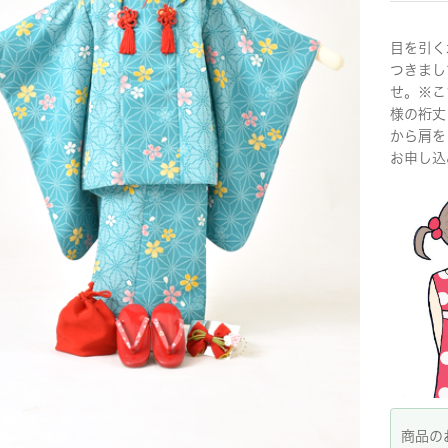
目を引く
つきまし
せ。※こ
様の裄丈
から肩を
お申し込
商品の