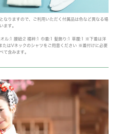
となりますので、ご利用いただく付属品は色など異なる場
います。
タオル:1 腰紐:2 襦袢:1 巾着:1 髪飾り:1 草履:1 ※下着は洋
またはVネックのシャツをご用意ください ※着付けに必要
べて含みます。