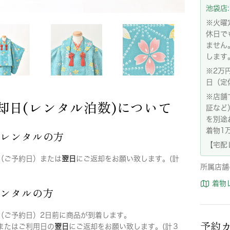
池袋店: 
※火曜
休日で
ません
します
※2万
日（定
※店舗
却日(レンタル泊数)について
証など
を別途
着物1
店レンタルの方
【宅配
（ご予約日）または
翌日
にご返却をお願い致します。(計
所属店舗
着物
レンタルの方
（ご予約日）2日前に商品が到着します。
予約
またはご利用日の
翌日
にご返却をお願い致します。(計３