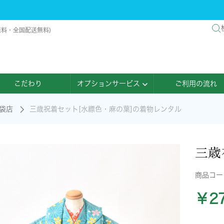
無料・全国配送無料)
こだわり
オプションサービス
ご利用の流れ
袋店
三歳祝着セット[水縹色・麻の葉]の着物レンタル
三歳
商品コ
￥27