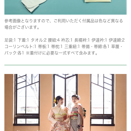
参考画像となりますので、ご利用いただく付属品は色など異なる
場合がございます。
足袋:1 下着:1 タオル:2 腰紐:4 衿芯:1 長襦袢:1 伊達衿:1 伊達締:2
コーリンベルト:1 帯板:1 帯枕:1 三重紐:1 帯揚・帯締:各1 草履・
バック:各1 ※着付けに必要な一式すべて含みます。