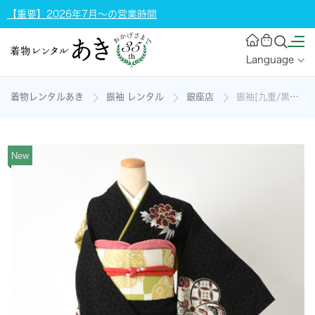
【重要】2026年7月～の営業時間
Language
着物レンタルあき
振袖 レンタル
銀座店
振袖[九重/黒地・ねじり梅]の着物レンタル
New