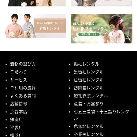
着物の選び方
振袖レンタル
こだわり
黒留袖レンタル
サービス
色留袖レンタル
ご利用の流れ
訪問着レンタル
よくある質問
婚礼衣装レンタル
店舗情報
産着・お宮参り
渋谷本店
七五三着物・十三詣りレンタ
ル
銀座店
色無地レンタル
池袋店
卒業袴レンタル
横浜店