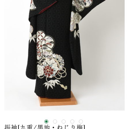
振袖[九重/黒地・ねじり梅]