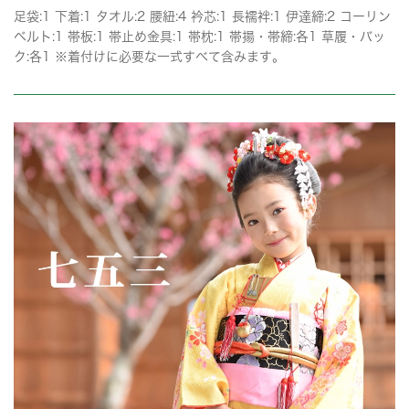
足袋:1 下着:1 タオル:2 腰紐:4 衿芯:1 長襦袢:1 伊達締:2 コーリン
ベルト:1 帯板:1 帯止め金具:1 帯枕:1 帯揚・帯締:各1 草履・バッ
ク:各1 ※着付けに必要な一式すべて含みます。