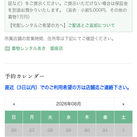
証など）をご提示ください。ご提示いただけない場合は保証金
を別途お預かりいたします。（浴衣・小紋5,000円、その他の
着物1万円）
【宅配レンタルご希望の方へ】
ご配送とご返却について
所属店舗の営業時間、住所等は下記にてご確認ください。
着物レンタルあき 銀座店
予約カレンダー
直近（3日以内）でのご利用希望の方は店舗迄ご連絡下さい。
«
2026年08月
»
日
月
火
水
木
金
土
26
27
28
29
30
31
1