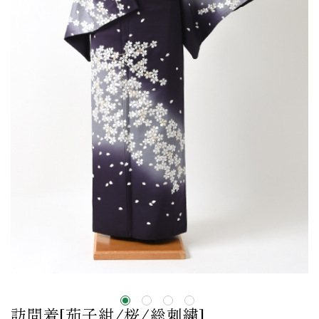
訪問着[茄子紺/桜/総刺繍]