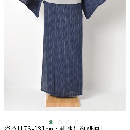
浴衣[173-181cm・紺地に縦絣柄]