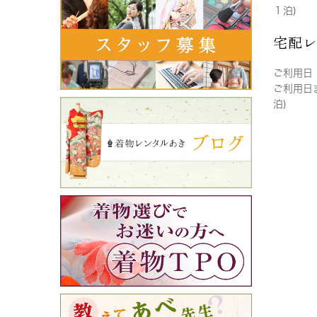
１泊)
宅配
ご利用日
ご利用日
泊)