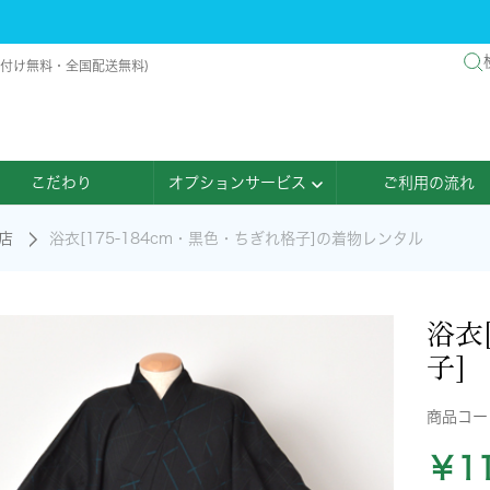
店着付け無料・全国配送無料)
こだわり
オプションサービス
ご利用の流れ
店
浴衣[175-184cm・黒色・ちぎれ格子]の着物レンタル
浴衣
子]
商品コ
￥11