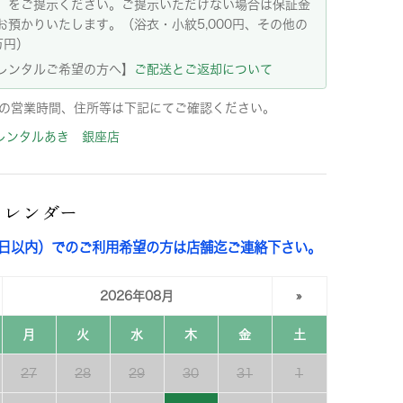
）をご提示ください。ご提示いただけない場合は保証金
お預かりいたします。（浴衣・小紋5,000円、その他の
万円）
レンタルご希望の方へ】
ご配送とご返却について
の営業時間、住所等は下記にてご確認ください。
レンタルあき 銀座店
カレンダー
3日以内）でのご利用希望の方は店舗迄ご連絡下さい。
2026年08月
»
月
火
水
木
金
土
27
28
29
30
31
1