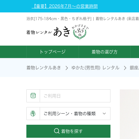
【重要】2026年7月～の営業時間
浴衣[175-184cm・黒色・ちぎれ格子] | 着物レンタルあき (来
トップページ
着物の選び方
着物レンタルあき
ゆかた(男性用) レンタル
銀座
着物を探す