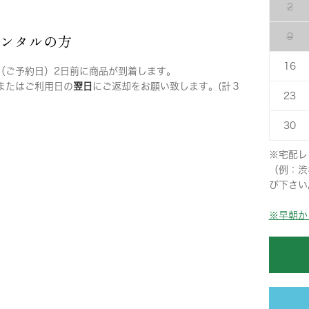
2
レンタルの方
9
16
（ご予約日）2日前に商品が到着します。
またはご利用日の
翌日
にご返却をお願い致します。(計３
23
30
※宅配レ
（例：渋
び下さい
※早朝か