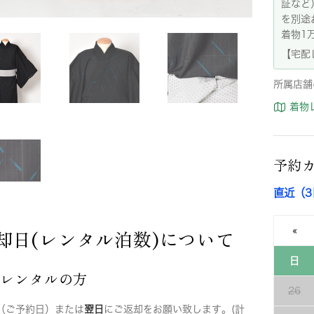
証など
を別途
着物1
【宅配
所属店舗
着物
予約
直近（
却日(レンタル泊数)について
«
日
店レンタルの方
26
（ご予約日）または
翌日
にご返却をお願い致します。(計