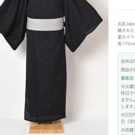
丸紅Ja
練された
夏のイベン
長175
浴衣は
商品の
銀座店: 
※火曜
休日で
ません
します
※2万
日（定
※店舗