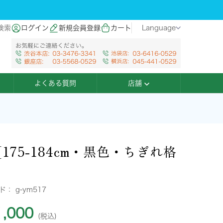
検索
ログイン
新規会員登録
カート
Language
よくある質問
店舗
[175-184cm・黒色・ちぎれ格
ード：
g-ym517
,000
(税込)