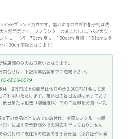
panStyleブランド浴衣です。黒地に青のちぎれ格子柄は洗
大人雰囲気です。ワンランク上の着こなしに。花火大会・
トに。（裄：76cm 身丈：150ccm 身幅：151cm※身
cm～180cm前後となります）
所属店舗のみのお取扱いとなります。
お問合せは、下記所属店舗までご連絡下さい。
03-5568-0529
定休 2万円以上の商品は休日料金3,300円/1名にて定
もご利用いただけます。定休日の当日返却は承っており
。後日または配送（別途送料）でのご返却をお願いいた
。
円以下の商品は他支店での着付け、宅配レンタル、火曜
休日）に加え営業時間外での対応を行っておりません。
での受付時に現住所の確認できる身分証（免許証や保険