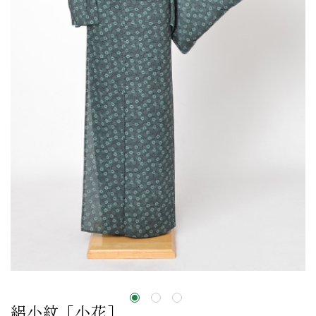
絽小紋［小花］