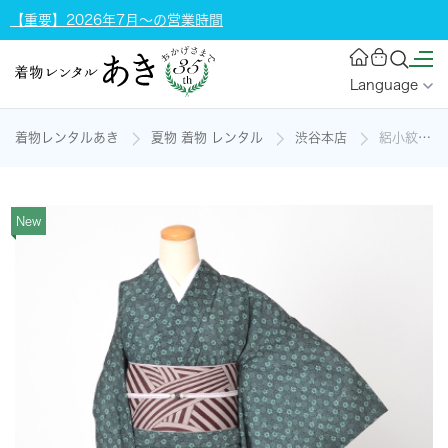
【重要】2026年7月～の営業時間
Language
着物レンタルあき
夏物 着物 レンタル
渋谷本店
絽小紋［小花］の着物レンタル
New