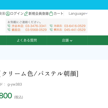
検索
ログイン
新規会員登録
カート
Language
よくある質問
店舗
[クリーム色/パステル朝顔]
ード：
g-yw383
800
(税込)