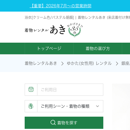
【重要】2026年7月～の営業時間
浴衣[クリーム色/パステル朝顔] | 着物レンタルあき (来店着付け
トップページ
着物の選び方
着物レンタルあき
ゆかた(女性用) レンタル
銀座
着物を探す