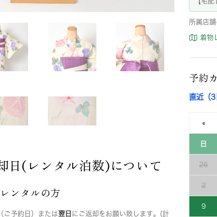
【宅配
所属店舗
着物
予約
直近（
«
日
却日(レンタル泊数)について
26
2
店レンタルの方
9
（ご予約日）または
翌日
にご返却をお願い致します。(計