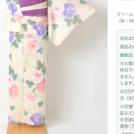
クリーム
（裄：6
浴衣は
商品の
銀座店: 
※火曜
休日で
ません
します
※2万
日（定
※店舗
証など
を別途
着物1