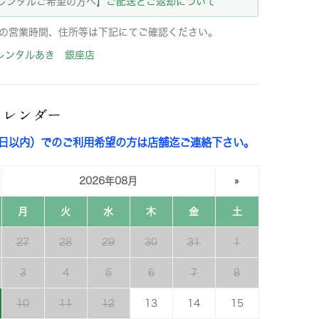
レンタルご希望の方へ】
ご配送とご返却について
の営業時間、住所等は下記にてご確認ください。
レンタルあき 銀座店
カレンダー
3日以内）でのご利用希望の方は店舗迄ご連絡下さい。
2026年08月
»
月
火
水
木
金
土
27
28
29
30
31
1
3
4
5
6
7
8
10
11
12
13
14
15