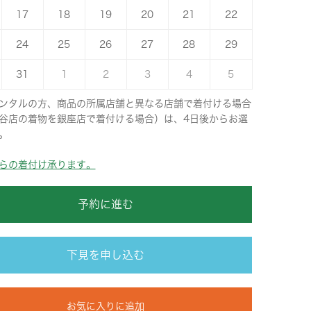
17
18
19
20
21
22
24
25
26
27
28
29
31
1
2
3
4
5
ンタルの方、商品の所属店舗と異なる店舗で着付ける場合
谷店の着物を銀座店で着付ける場合）は、4日後からお選
。
らの着付け承ります。
予約に進む
下見を申し込む
お気に入りに追加