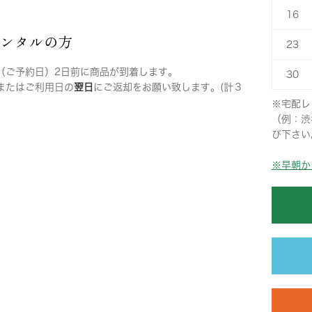
16
レンタルの方
23
（ご予約日）2日前に商品が到着します。
30
またはご利用日の
翌日
にご返却をお願い致します。(計３
※宅配レ
（例：渋
び下さい
※早朝か