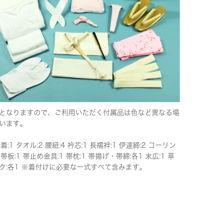
となりますので、ご利用いただく付属品は色など異なる場
います。
下着:1 タオル:2 腰紐:4 衿芯:1 長襦袢:1 伊達締:2 コーリン
 帯板:1 帯止め金具:1 帯枕:1 帯揚げ・帯締:各1 末広:1 草
ク:各1 ※着付けに必要な一式すべて含みます。