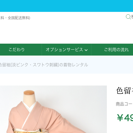
無料・全国配送無料)
こだわり
オプションサービス
ご利用の流れ
色留袖[淡ピンク・スワトウ刺繍]の着物レンタル
色留
商品コ
￥49