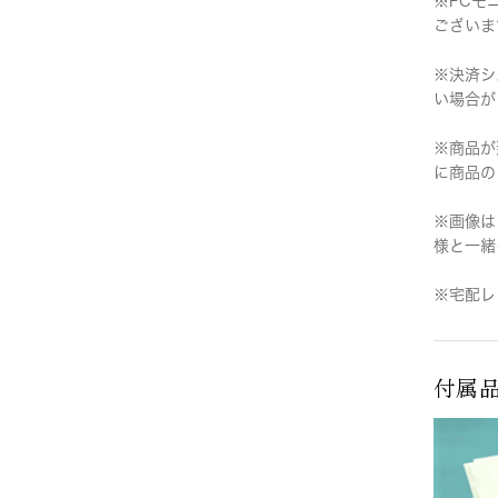
※PCモ
ございま
※決済シ
い場合が
※商品が
に商品の
※画像は
様と一緒
※宅配レ
付属