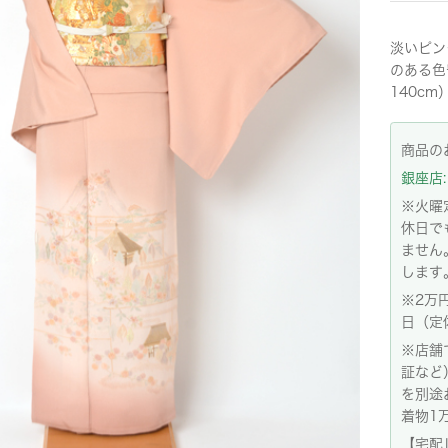
淡いピン
のある色
140cm
商品の
銀座店: 
※火曜
休日で
ません
します
※2万
日（定
※店舗
証など
を別途
着物1
【宅配