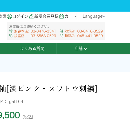
検索
ログイン
新規会員登録
カート
Language
よくある質問
店舗
袖[淡ピンク・スワトウ刺繍]
ード：
g-it164
,500
(税込)