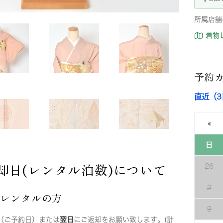
所属店舗
着物
予約
直近（
«
日
却日(レンタル泊数)について
26
2
店レンタルの方
9
（ご予約日）または
翌日
にご返却をお願い致します。(計