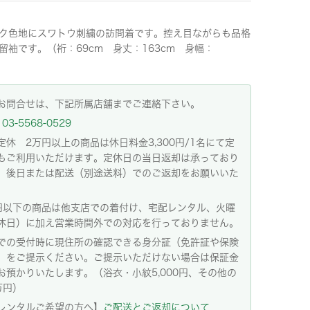
ク色地にスワトウ刺繍の訪問着です。控え目ながらも品格
留袖です。（裄：69cm 身丈：163cm 身幅：
）
お問合せは、下記所属店舗までご連絡下さい。
03-5568-0529
定休 2万円以上の商品は休日料金3,300円/1名にて定
もご利用いただけます。定休日の当日返却は承っており
。後日または配送（別途送料）でのご返却をお願いいた
。
円以下の商品は他支店での着付け、宅配レンタル、火曜
休日）に加え営業時間外での対応を行っておりません。
での受付時に現住所の確認できる身分証（免許証や保険
）をご提示ください。ご提示いただけない場合は保証金
お預かりいたします。（浴衣・小紋5,000円、その他の
万円）
レンタルご希望の方へ】
ご配送とご返却について