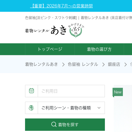
【重要】2026年7月～の営業時間
色留袖[淡ピンク・スワトウ刺繍] | 着物レンタルあき (来店着付け
トップページ
着物の選び方
着物レンタルあき
色留袖 レンタル
銀座店
New
着物を探す