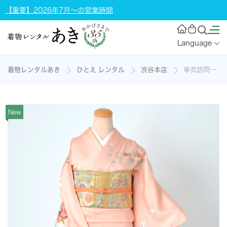
【重要】2026年7月～の営業時間
Language
着物レンタルあき
ひとえ レンタル
渋谷本店
単衣訪問着［桃色の花模様］の着物レンタル
New