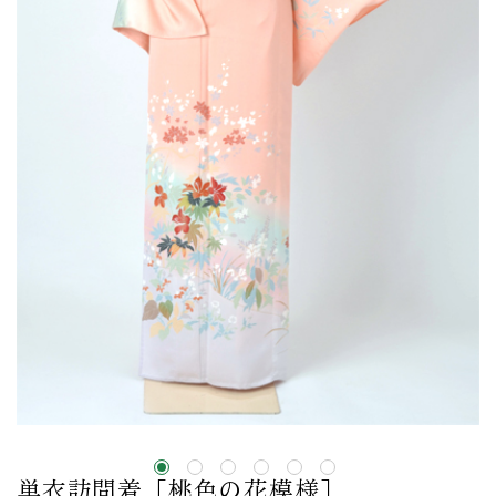
単衣訪問着［桃色の花模様］