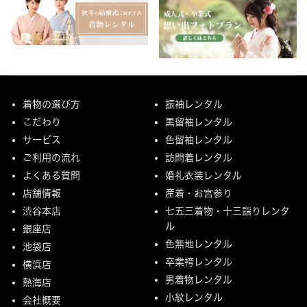
着物の選び方
振袖レンタル
こだわり
黒留袖レンタル
サービス
色留袖レンタル
ご利用の流れ
訪問着レンタル
よくある質問
婚礼衣装レンタル
店舗情報
産着・お宮参り
渋谷本店
七五三着物・十三詣りレンタ
ル
銀座店
色無地レンタル
池袋店
卒業袴レンタル
横浜店
男着物レンタル
熱海店
小紋レンタル
会社概要