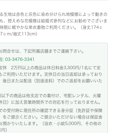
る生地は赤色と灰色に染め分けられ地模様によって動きの
も、控えめな花模様は結婚式参列などにお勧めでございま
時期に軽やかな単衣着物ご利用ください。（身丈174ｃ
7ｃｍ/袖丈113cm）
お問合せは、下記所属店舗までご連絡下さい。
 03-3476-3341
定休 2万円以上の商品は休日料金3,300円/1名にて定
もご利用いただけます。定休日の当日返却は承っており
。後日または配送（別途送料）でのご返却をお願いいた
。
円以下の商品は他支店での着付け、宅配レンタル、火曜
休日）に加え営業時間外での対応を行っておりません。
での受付時に現住所の確認できる身分証（免許証や保険
）をご提示ください。ご提示いただけない場合は保証金
お預かりいたします。（浴衣・小紋5,000円、その他の
万円）