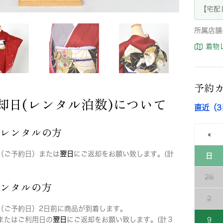
【宅配
所属店舗
着物
予約
却日(レンタル泊数)について
直近（
店レンタルの方
«
（ご予約日）または
翌日
にご返却をお願い致します。(計
日
26
レンタルの方
2
（ご予約日）2日前に商品が到着します。
またはご利用日の
翌日
にご返却をお願い致します。(計３
9