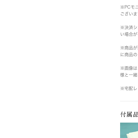
※PCモ
ございま
※決済シ
い場合が
※商品が
に商品の
※画像は
様と一緒
※宅配レ
付属