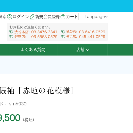
検索
ログイン
新規会員登録
カート
Language
よくある質問
店舗
振袖［赤地の花模様］
ード：
s-nh030
,500
(税込)