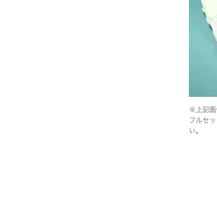
※上記画
フルセッ
い。