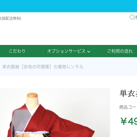
全国配送無料)
こだわり
オプションサービス
ご利用の流れ
単衣振袖［赤地の花模様］の着物レンタル
単衣
商品コ
￥49