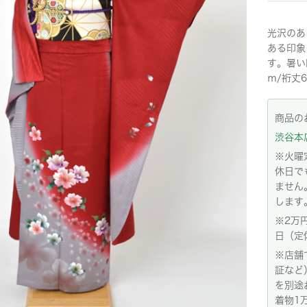
光沢のあ
ある印象
す。暑い
ｍ/裄丈6
商品の
渋谷本店:
※火曜
休日で
ません
します
※2万
日（定
※店舗
証など
を別途
着物1