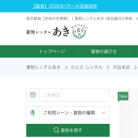
【重要】2026年7月～の営業時間
単衣振袖［赤地の花模様］ | 着物レンタルあき (来店着付け無料・
トップページ
着物の選び方
着物レンタルあき
ひとえ レンタル
渋谷本店
New
着物を探す