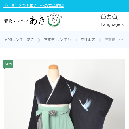
【重要】2026年7月～の営業時間
Language
着物レンタルあき
卒業袴 レンタル
渋谷本店
卒業袴［振袖・鶴×無地］の着物レンタル
New