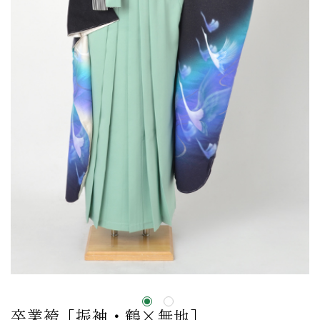
卒業袴［振袖・鶴×無地］