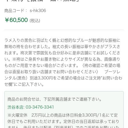
商品コード：
s-hk306
￥60,500
(税込)
ラメ入りの黒色に羽ばたく鶴と幻想的なブルーが魅惑的な振袖に
無地の袴を合わせました。袖丈の長い振袖は華やかさがプラスさ
れます。袴次第で雰囲気も自分好みに是非店舗にてお試しくださ
い。※袴はご身長やお履き物によりサイズが異なる為、画像通り
ものがご用意できない場合がございます。〈袴の確認ご希望の場
合は直接お取り扱い店舗までお問い合わせください〉 ブーツレ
ンタル(黒色）別途3,300円をご希望の場合はご注文時"お問い合わ
せ欄"にご記入下さい。
商品のお問合せは、下記所属店舗までご連絡下さい。
渋谷本店: 03-3476-3341
※火曜定休 2万円以上の商品は休日料金3,300円/1名にて定
休日でもご利用いただけます。定休日の当日返却は承っており
ません。後日または配送（別途送料）でのご返却をお願いいた