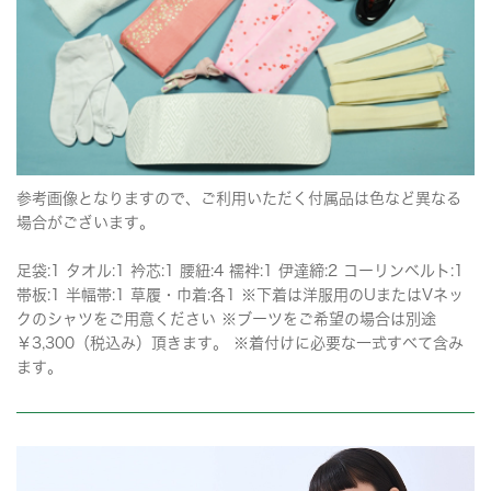
参考画像となりますので、ご利用いただく付属品は色など異なる
場合がございます。
足袋:1 タオル:1 衿芯:1 腰紐:4 襦袢:1 伊達締:2 コーリンベルト:1
帯板:1 半幅帯:1 草履・巾着:各1 ※下着は洋服用のUまたはVネッ
クのシャツをご用意ください ※ブーツをご希望の場合は別途
￥3,300（税込み）頂きます。 ※着付けに必要な一式すべて含み
ます。