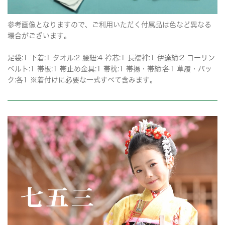
参考画像となりますので、ご利用いただく付属品は色など異なる
場合がございます。
足袋:1 下着:1 タオル:2 腰紐:4 衿芯:1 長襦袢:1 伊達締:2 コーリン
ベルト:1 帯板:1 帯止め金具:1 帯枕:1 帯揚・帯締:各1 草履・バッ
ク:各1 ※着付けに必要な一式すべて含みます。