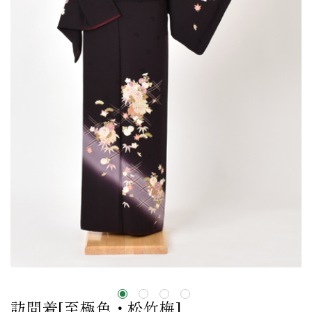
訪問着[至極色・松竹梅]