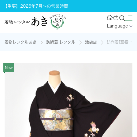
【重要】2026年7月～の営業時間
Language
着物レンタルあき
訪問着 レンタル
池袋店
訪問着[至極色・松竹梅]の着物レンタル
New