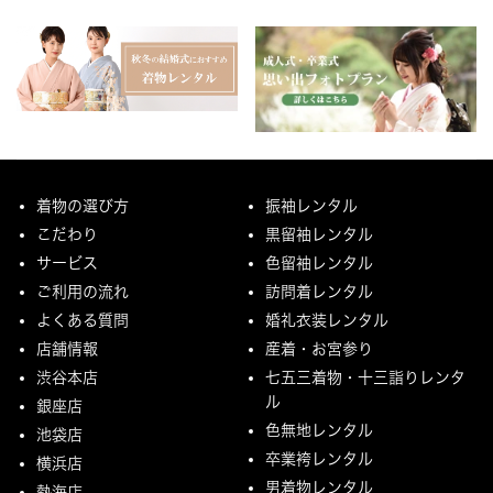
着物の選び方
振袖レンタル
こだわり
黒留袖レンタル
サービス
色留袖レンタル
ご利用の流れ
訪問着レンタル
よくある質問
婚礼衣装レンタル
店舗情報
産着・お宮参り
渋谷本店
七五三着物・十三詣りレンタ
ル
銀座店
色無地レンタル
池袋店
卒業袴レンタル
横浜店
男着物レンタル
熱海店