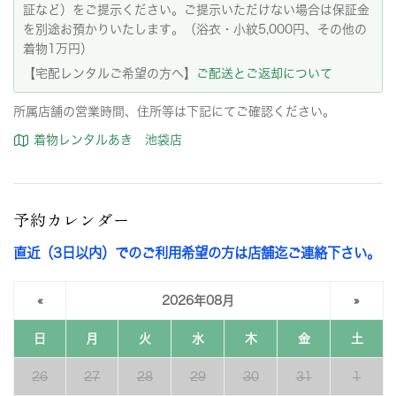
証など）をご提示ください。ご提示いただけない場合は保証金
を別途お預かりいたします。（浴衣・小紋5,000円、その他の
着物1万円）
【宅配レンタルご希望の方へ】
ご配送とご返却について
所属店舗の営業時間、住所等は下記にてご確認ください。
着物レンタルあき 池袋店
予約カレンダー
直近（3日以内）でのご利用希望の方は店舗迄ご連絡下さい。
«
2026年08月
»
日
月
火
水
木
金
土
26
27
28
29
30
31
1