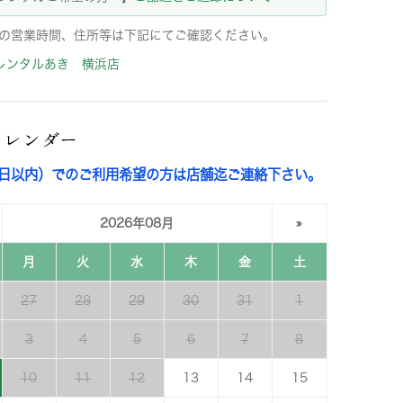
の営業時間、住所等は下記にてご確認ください。
レンタルあき 横浜店
カレンダー
3日以内）でのご利用希望の方は店舗迄ご連絡下さい。
2026年08月
»
月
火
水
木
金
土
27
28
29
30
31
1
3
4
5
6
7
8
10
11
12
13
14
15