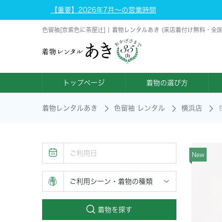
【重要】2026年7月～の営業時間
色留袖[京紫色に茶屋辻] | 着物レンタルあき (来店着付け無料・全
トップページ
着物の選び方
着物レンタルあき
色留袖 レンタル
横浜店
New
着物を探す