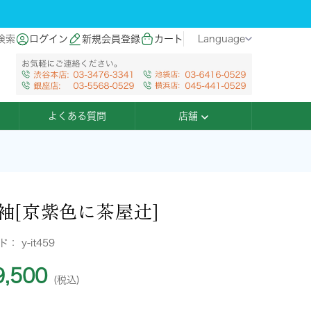
検索
ログイン
新規会員登録
カート
Language
よくある質問
店舗
袖[京紫色に茶屋辻]
ード：
y-it459
,500
(税込)