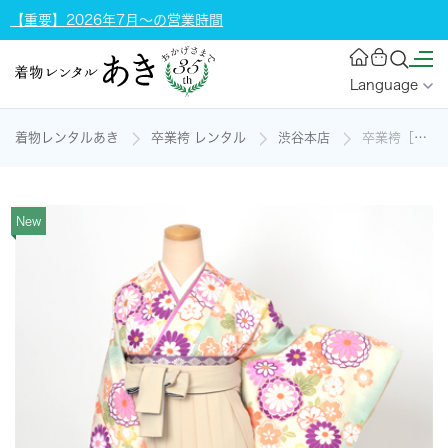
【重要】2026年7月～の営業時間
Language
着物レンタルあき
卒業袴 レンタル
渋谷本店
卒業袴［振袖・花×無地］の着物レンタル
New