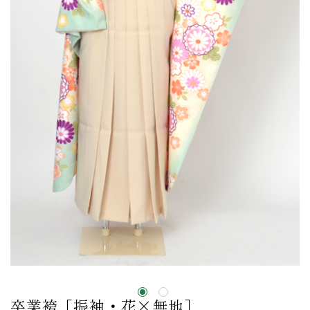
卒業袴［振袖・花×無地］