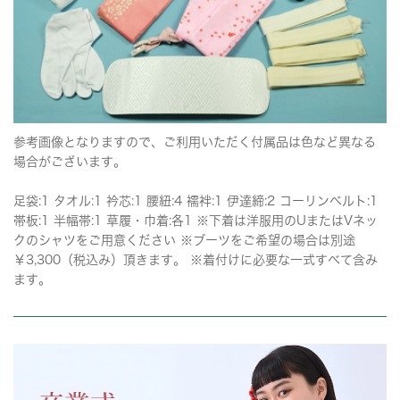
参考画像となりますので、ご利用いただく付属品は色など異なる
場合がございます。
足袋:1 タオル:1 衿芯:1 腰紐:4 襦袢:1 伊達締:2 コーリンベルト:1
帯板:1 半幅帯:1 草履・巾着:各1 ※下着は洋服用のUまたはVネッ
クのシャツをご用意ください ※ブーツをご希望の場合は別途
￥3,300（税込み）頂きます。 ※着付けに必要な一式すべて含み
ます。