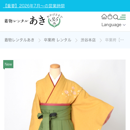
【重要】2026年7月～の営業時間
Language
着物レンタルあき
卒業袴 レンタル
渋谷本店
卒業袴［山吹色×刺しゅう入り］の着物レンタル
New