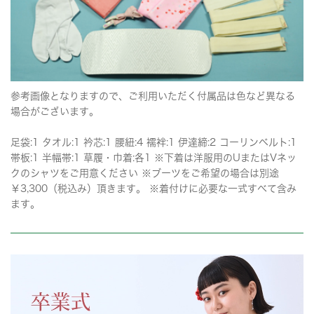
参考画像となりますので、ご利用いただく付属品は色など異なる
場合がございます。
足袋:1 タオル:1 衿芯:1 腰紐:4 襦袢:1 伊達締:2 コーリンベルト:1
帯板:1 半幅帯:1 草履・巾着:各1 ※下着は洋服用のUまたはVネッ
クのシャツをご用意ください ※ブーツをご希望の場合は別途
￥3,300（税込み）頂きます。 ※着付けに必要な一式すべて含み
ます。