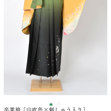
卒業袴［山吹色×刺しゅう入り］