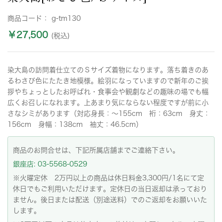
商品コード：
g-tm130
￥27,500
(税込)
染大島の訪問着仕立てのＳサイズ着物になります。落ち着きのあ
るわさび色にたたき地模様。絵羽になっていますので新年のご挨
拶やちょっとしたお呼ばれ・食事会や観劇などの趣味の場でも幅
広くお召しになれます。上あまり気にならない程度ですが前に小
さなシミがあります（対応身長：～155cm 裄：63cm 身丈：
156cm 身幅：138cm 袖丈：46.5cm）
商品のお問合せは、下記所属店舗までご連絡下さい。
銀座店: 03-5568-0529
※火曜定休 2万円以上の商品は休日料金3,300円/1名にて定
休日でもご利用いただけます。定休日の当日返却は承っており
ません。後日または配送（別途送料）でのご返却をお願いいた
します。