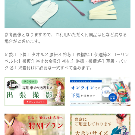
参考画像となりますので、ご利用いただく付属品は色など異なる
場合がございます。
足袋:1 下着:1 タオル:2 腰紐:4 衿芯:1 長襦袢:1 伊達締:2 コーリン
ベルト:1 帯板:1 帯止め金具:1 帯枕:1 帯揚・帯締:各1 草履・バッ
ク:各1 ※着付けに必要な一式すべて含みます。