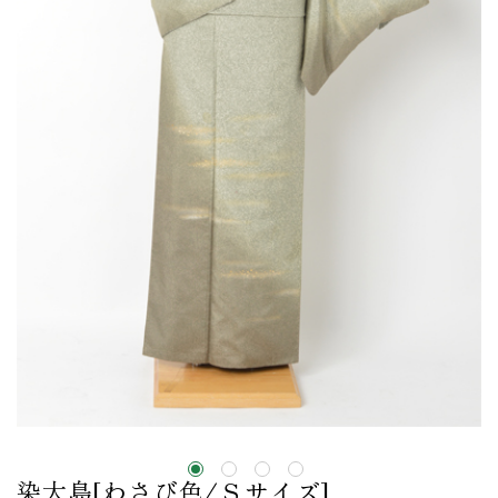
染大島[わさび色/Ｓサイズ]