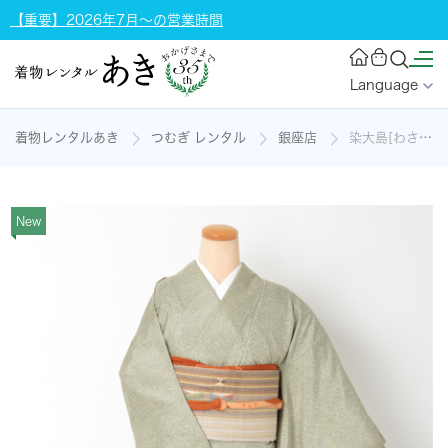
【重要】2026年7月～の営業時間
Language
着物レンタルあき
つむぎ レンタル
銀座店
染大島[わさび色/Ｓサイズ]の着物レンタル
New