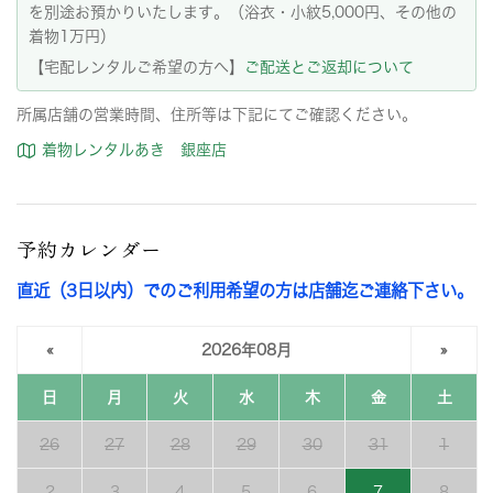
を別途お預かりいたします。（浴衣・小紋5,000円、その他の
着物1万円）
【宅配レンタルご希望の方へ】
ご配送とご返却について
所属店舗の営業時間、住所等は下記にてご確認ください。
着物レンタルあき 銀座店
予約カレンダー
直近（3日以内）でのご利用希望の方は店舗迄ご連絡下さい。
«
2026年08月
»
日
月
火
水
木
金
土
26
27
28
29
30
31
1
2
3
4
5
6
7
8