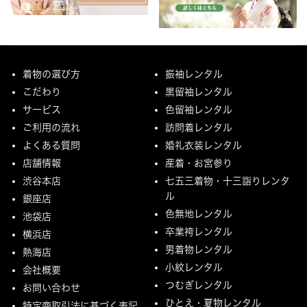
着物の選び方
振袖レンタル
こだわり
黒留袖レンタル
サービス
色留袖レンタル
ご利用の流れ
訪問着レンタル
よくある質問
婚礼衣装レンタル
店舗情報
産着・お宮参り
渋谷本店
七五三着物・十三詣りレンタ
ル
銀座店
色無地レンタル
池袋店
卒業袴レンタル
横浜店
男着物レンタル
熱海店
小紋レンタル
会社概要
つむぎレンタル
お問い合わせ
ひとえ・夏物レンタル
特定商取引法に基づく表記