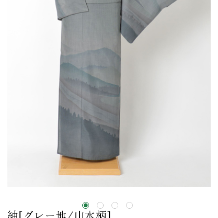
紬[グレー地/山水柄]