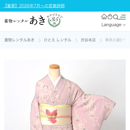
【重要】2026年7月～の営業時間
Language
着物レンタルあき
ひとえ レンタル
渋谷本店
単衣小紋[桜模様]の着物レンタル