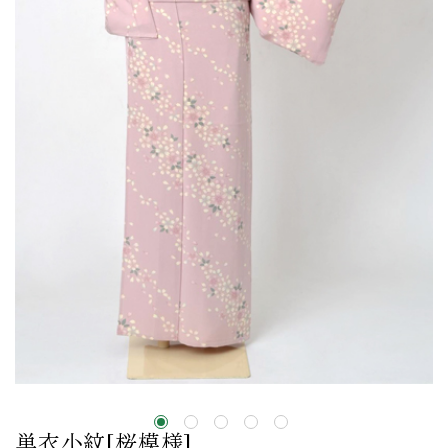
単衣小紋[桜模様]