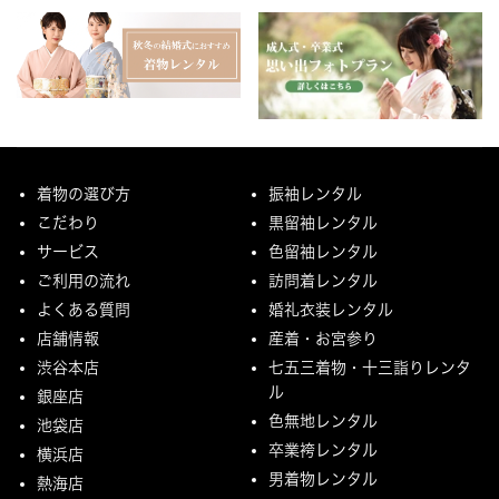
着物の選び方
振袖レンタル
こだわり
黒留袖レンタル
サービス
色留袖レンタル
ご利用の流れ
訪問着レンタル
よくある質問
婚礼衣装レンタル
店舗情報
産着・お宮参り
渋谷本店
七五三着物・十三詣りレンタ
ル
銀座店
色無地レンタル
池袋店
卒業袴レンタル
横浜店
男着物レンタル
熱海店