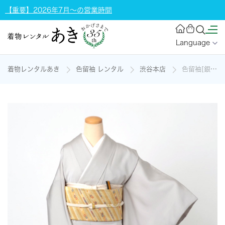
【重要】2026年7月～の営業時間
Language
着物レンタルあき
色留袖 レンタル
渋谷本店
色留袖[銀鼠色の波頭模様]の着物レンタル