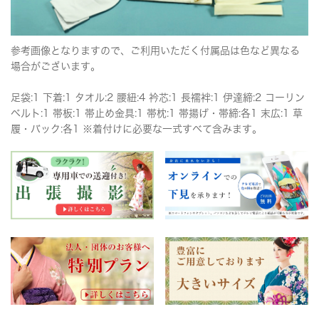
参考画像となりますので、ご利用いただく付属品は色など異なる
場合がございます。
足袋:1 下着:1 タオル:2 腰紐:4 衿芯:1 長襦袢:1 伊達締:2 コーリン
ベルト:1 帯板:1 帯止め金具:1 帯枕:1 帯揚げ・帯締:各1 末広:1 草
履・バック:各1 ※着付けに必要な一式すべて含みます。