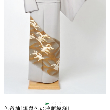
色留袖[銀鼠色の波頭模様]