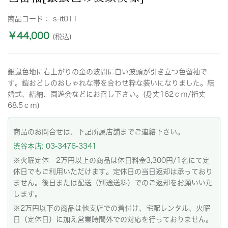
商品コード：
s-it011
￥44,000
(税込)
銀鼠色地に右上がりの金の波間に白い波頭が引き立つ色留袖で
す。鎧おどしのおしゃれな帯を合わせ粋な装いになりました。結
婚式、結納、園遊会などにお召し下さい。(身丈162ｃｍ/裄丈
68.5ｃｍ)
商品のお問合せは、下記所属店舗までご連絡下さい。
渋谷本店: 03-3476-3341
※火曜定休 2万円以上の商品は休日料金3,300円/1名にて定
休日でもご利用いただけます。定休日の当日返却は承っており
ません。後日または配送（別途送料）でのご返却をお願いいた
します。
※2万円以下の商品は他支店での着付け、宅配レンタル、火曜
日（定休日）に加え営業時間外での対応を行っておりません。