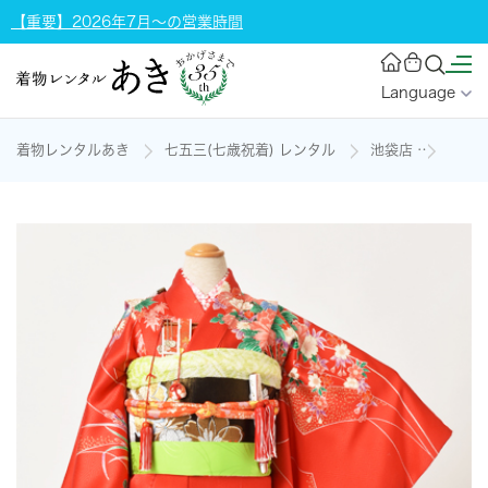
【重要】2026年7月～の営業時間
Language
着物レンタルあき
七五三(七歳祝着) レンタル
池袋店
七歳祝