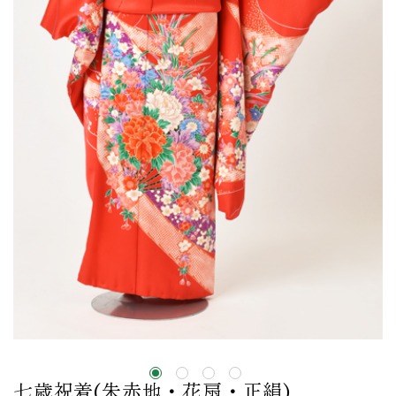
七歳祝着(朱赤地・花扇・正絹)