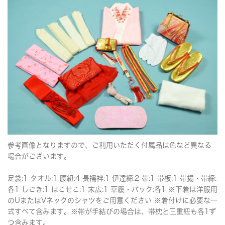
参考画像となりますので、ご利用いただく付属品は色など異なる
場合がございます。
足袋:1 タオル:1 腰紐:4 長襦袢:1 伊達締:2 帯:1 帯板:1 帯揚・帯締:
各1 しごき:1 はこせこ:1 末広:1 草履・バック:各1 ※下着は洋服用
のUまたはVネックのシャツをご用意ください ※着付けに必要な一
式すべて含みます。※帯が手結びの場合は、帯枕と三重紐も各1ず
つ含みます。