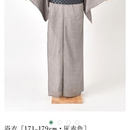
浴衣［171-179cm・灰赤色］