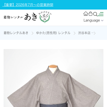
【重要】2026年7月～の営業時間
Language
着物レンタルあき
ゆかた(男性用) レンタル
渋谷本店
浴衣[