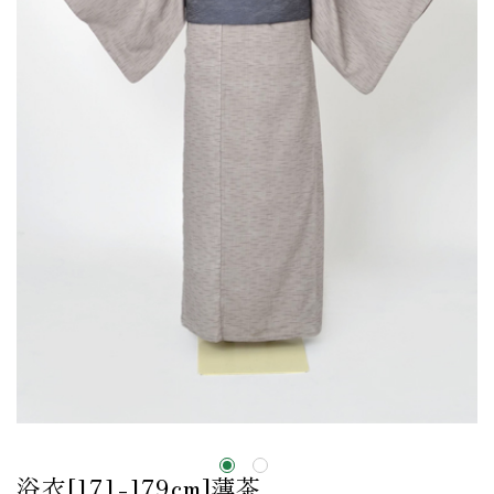
浴衣[171-179cm]薄茶