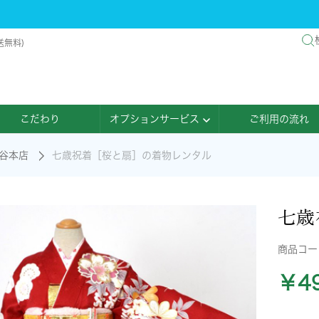
送無料)
こだわり
オプションサービス
ご利用の流れ
谷本店
七歳祝着［桜と扇］の着物レンタル
七歳
商品コ
￥49