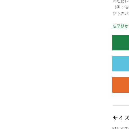
※宅配レ
（例：渋
び下さい
※早朝か
サイ
Mサイズ(