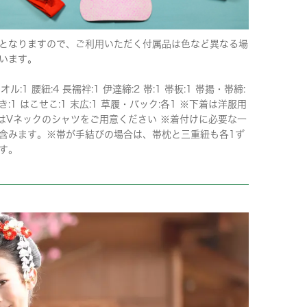
となりますので、ご利用いただく付属品は色など異なる場
います。
オル:1 腰紐:4 長襦袢:1 伊達締:2 帯:1 帯板:1 帯揚・帯締:
き:1 はこせこ:1 末広:1 草履・バック:各1 ※下着は洋服用
はVネックのシャツをご用意ください ※着付けに必要な一
含みます。※帯が手結びの場合は、帯枕と三重紐も各1ず
す。