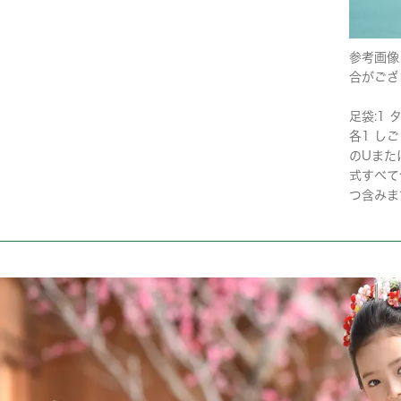
参考画像
合がござ
足袋:1 タ
各1 しご
のUまた
式すべて
つ含みま