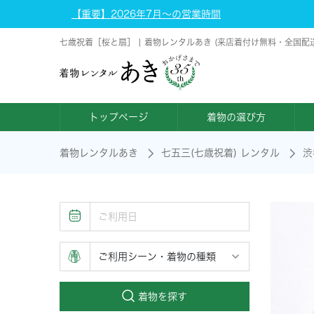
【重要】2026年7月～の営業時間
七歳祝着［桜と扇］ | 着物レンタルあき (来店着付け無料・全国配
トップページ
着物の選び方
着物レンタルあき
七五三(七歳祝着) レンタル
渋
着物を探す