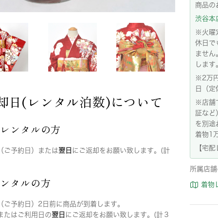
商品の
渋谷本店:
※火曜
休日で
ません
します
※2万
日（定
却日(レンタル泊数)について
※店舗
証など
を別途
店レンタルの方
着物1
【宅配
（ご予約日）または
翌日
にご返却をお願い致します。(計
所属店舗
レンタルの方
着物
（ご予約日）2日前に商品が到着します。
またはご利用日の
翌日
にご返却をお願い致します。(計３