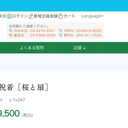
検索
ログイン
新規会員登録
カート
Language
よくある質問
店舗
祝着［桜と扇］
ード：
s-7s047
,500
(税込)