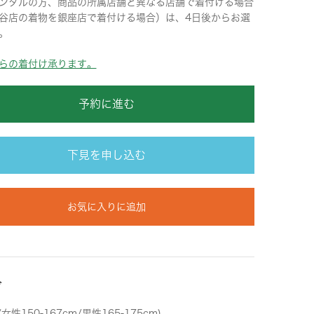
ンタルの方、商品の所属店舗と異なる店舗で着付ける場合
谷店の着物を銀座店で着付ける場合）は、4日後からお選
。
らの着付け承ります。
予約に進む
下見を申し込む
お気に入りに追加
ズ
女性150-167cm/男性165-175cm)