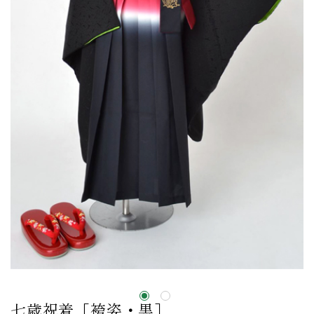
七歳祝着［袴姿・黒］