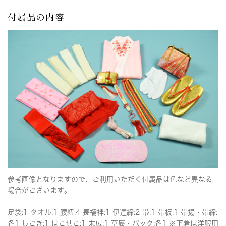
付属品の内容
参考画像となりますので、ご利用いただく付属品は色など異なる
場合がございます。
足袋:1 タオル:1 腰紐:4 長襦袢:1 伊達締:2 帯:1 帯板:1 帯揚・帯締:
各1 しごき:1 はこせこ:1 末広:1 草履・バック:各1 ※下着は洋服用