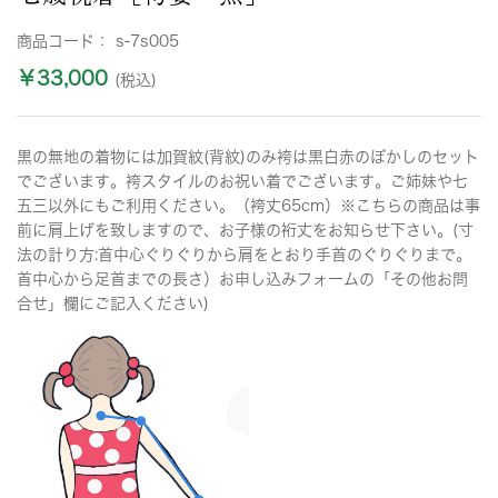
商品コード：
s-7s005
￥33,000
(税込)
黒の無地の着物には加賀紋(背紋)のみ袴は黒白赤のぼかしのセット
でございます。袴スタイルのお祝い着でございます。ご姉妹や七
五三以外にもご利用ください。（袴丈65cm）※こちらの商品は事
前に肩上げを致しますので、お子様の裄丈をお知らせ下さい。(寸
法の計り方:首中心ぐりぐりから肩をとおり手首のぐりぐりまで。
首中心から足首までの長さ）お申し込みフォームの「その他お問
合せ」欄にご記入ください)