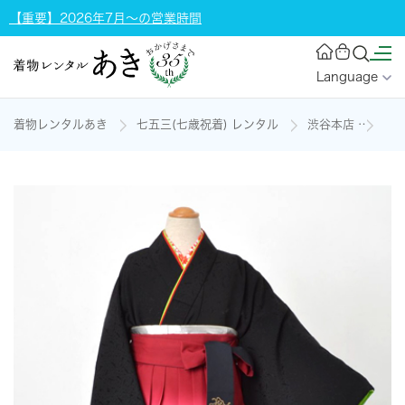
【重要】2026年7月～の営業時間
Language
着物レンタルあき
七五三(七歳祝着) レンタル
渋谷本店
七