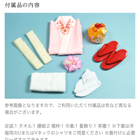
付属品の内容
参考画像となりますので、ご利用いただく付属品は色など異なる
場合がございます。
足袋:1 タオル:1 腰紐:2 襦袢:1 巾着:1 髪飾り:1 草履:1 ※下着は洋
服用のUまたはVネックのシャツをご用意ください ※着付けに必要
な一式すべて含みます。