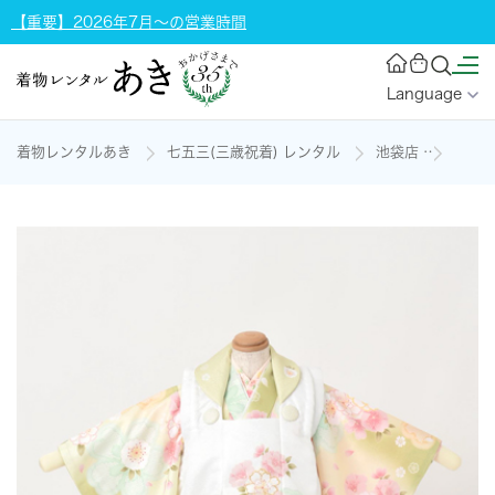
【重要】2026年7月～の営業時間
Language
着物レンタルあき
七五三(三歳祝着) レンタル
池袋店
三歳