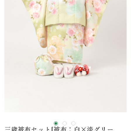
三歳被布セット[被布：白×淡グリー